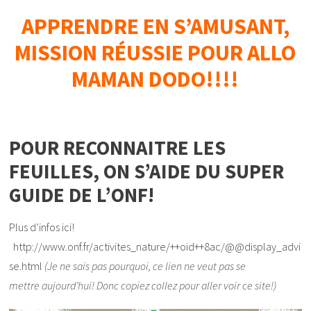
APPRENDRE EN S’AMUSANT,
MISSION RÉUSSIE POUR ALLO
MAMAN DODO!!!!
POUR RECONNAITRE LES
FEUILLES, ON S’AIDE DU SUPER
GUIDE DE L’ONF!
Plus d’infos ici!
http://www.onf.fr/activites_nature/++oid++8ac/@@display_advi
se.html
(Je ne sais pas pourquoi, ce lien ne veut pas se
mettre aujourd’hui! Donc copiez collez pour aller voir ce site!)