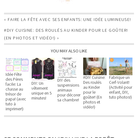
«
FAIRE LA FÊTE AVEC SES ENFANTS: UNE IDÉE LUMINEUSE!
#DIY CUISINE: DES ROULÉS AU KINDER POUR LE GOÛTER!
(EN PHOTOS ET VIDÉO!)
»
YOU MAY ALSO LIKE
Idée Fête
#DIY Cuisine:
Fabrique un
des Pères
DIY des
Des roulés
Cerf-Volant!
DIY: Un
facile: La
suspensions
au Kinder
(Activité pour
vêtement
chasse au
animaux
pour le
enfant, DIY,
unique en 5
trésor de
pour décorer
goûter! (En
tuto photos!)
minutes!
papa! (avec
sa chambre!
photos et
tuto à
vidéo!)
imprimer!)