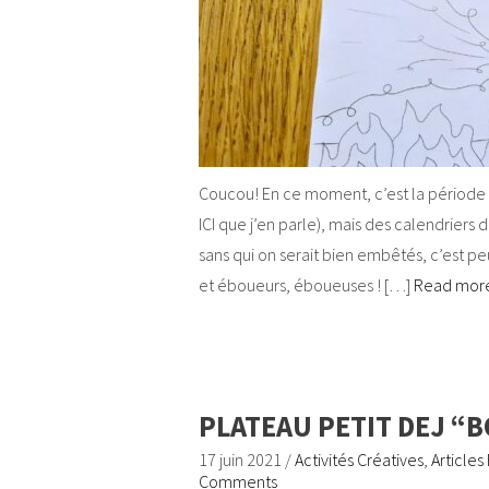
Coucou! En ce moment, c’est la période d
ICI que j’en parle), mais des calendriers d
sans qui on serait bien embêtés, c’est peu
et éboueurs, éboueuses ! […]
Read mo
PLATEAU PETIT DEJ “B
17 juin 2021
/
Activités Créatives
,
Articles
Comments