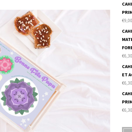
CAHI
PRI
€
9,0
CAHI
MAT
FOR
€
6,3
CAHI
ET A
€
6,3
CAHI
PRI
€
6,3