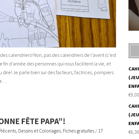
es calendriers! Non, pas des calendriers de l’avent (c’est
e fin d’année des personnes qui nous facilitent la vie, et
CAH
 dire! Je parle bien sur des facteurs, factrices, pompiers
(JEU
re…
ENF
€
9,0
CAH
(JEU
ONNE FÊTE PAPA”!
ENF
 Récents
,
Dessins et Coloriages
,
Fiches gratuites
/
17
€
6,3