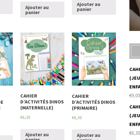
Ajouter au
Ajouter au
panier
panier
CAH
(JEU
ENF
€
9,0
CAHIER
CAHIER
D’ACTIVITÉS DINOS
DE
D’ACTIVITÉS DINOS
CAH
(MATERNELLE)
R
(PRIMAIRE)
(JEU
€
6,30
€
6,30
ENF
€
6,3
Ajouter au
Ajouter au
panier