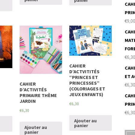
panier
CAHI
PRI
€
9,0
CAHI
MAT
FOR
€
6,3
CAHIER
CAHI
D’ACTVITITÉS
ET A
“PRINCES ET
PRINCESSES”
CAHIER
€
6,3
(COLORIAGES ET
D’ACTIVITÉS
JEUX ENFANTS)
PRIMAIRE THÈME
CAHI
JARDIN
PRI
€
6,30
€
6,30
€
6,3
Ajouter au
panier
Ajouter au
panier