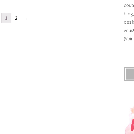
coute
blog,
1
2
→
des i
vous!
(Voir