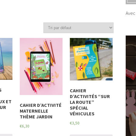
Avec 
S
CAHIER
D’ACTIVITÉS “SUR
UX ET
LA ROUTE”
CAHIER D’ACTIVITÉ
OUR
SPÉCIAL
MATERNELLE
VÉHICULES
THÈME JARDIN
€
3,50
€
6,30