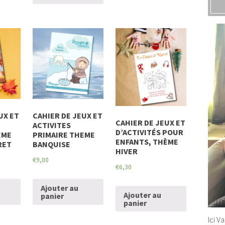
UX ET
CAHIER DE JEUX ET
CAHIER DE JEUX ET
ACTIVITES
D’ACTIVITÉS POUR
EME
PRIMAIRE THEME
ENFANTS, THÈME
RET
BANQUISE
HIVER
€
9,00
€
6,30
Ajouter au
Ajouter au
panier
panier
Ici V