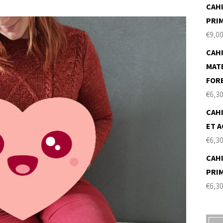
CAHI
PRI
€
9,0
CAHI
MAT
FOR
€
6,3
CAHI
ET A
€
6,3
CAHI
PRI
€
6,3