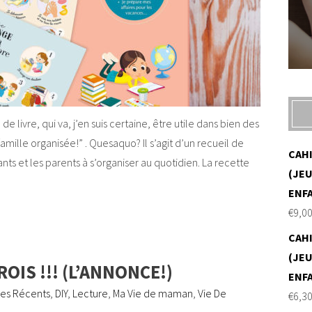
e livre, qui va, j’en suis certaine, être utile dans bien des
la famille organisée!” . Quesaquo? Il s’agit d’un recueil de
CAH
nts et les parents à s’organiser au quotidien. La recette
(JEU
ENF
€
9,0
CAH
(JEU
OIS !!! (L’ANNONCE!)
ENF
les Récents
,
DIY
,
Lecture
,
Ma Vie de maman
,
Vie De
€
6,3