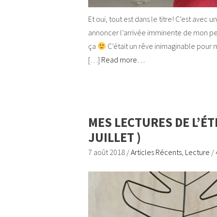
Et oui, tout est dans le titre! C’est avec 
annoncer l’arrivée imminente de mon petit
ça
C’était un rêve inimaginable pour m
[…]
Read more…
MES LECTURES DE L’ÉTÉ
JUILLET )
7 août 2018
/
Articles Récents
,
Lecture
/