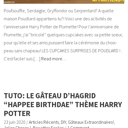
Poufsouffle, Serdaigle, Gryffondor ou Serpentard? A quelle
maison Poudlard appartiens-tu?! Voici une des activités de
l’anniversaire Harry Potter de Plumette! Pour l’anniversaire de
Plumette, j’ai “bricolé” quelques cupcakes avec sa petite soeur,
pour qu’elle et ses amis puissent faire la cérémonie du choix-
peau sans chapeau! LES CUPCAKES SURPRISES DE POUDLARD ! .
C’est facile! suis […]
Read more…
TUTO: LE GÂTEAU D’HAGRID
“HAPPEE BIRTHDAE” THÈME HARRY
POTTER
23 juin 2020
/
Articles Récents
,
DIY
,
Gâteaux Extraordinaires!
,
Jolies Choses !
,
Recettes Faciles
/
1 Comment