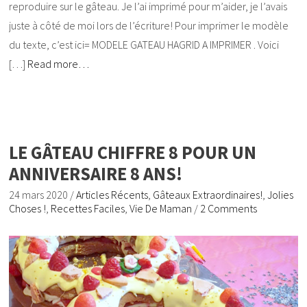
reproduire sur le gâteau. Je l’ai imprimé pour m’aider, je l’avais
juste à côté de moi lors de l’écriture! Pour imprimer le modèle
du texte, c’est ici= MODELE GATEAU HAGRID A IMPRIMER . Voici
[…]
Read more…
LE GÂTEAU CHIFFRE 8 POUR UN
ANNIVERSAIRE 8 ANS!
24 mars 2020
/
Articles Récents
,
Gâteaux Extraordinaires!
,
Jolies
Choses !
,
Recettes Faciles
,
Vie De Maman
/
2 Comments