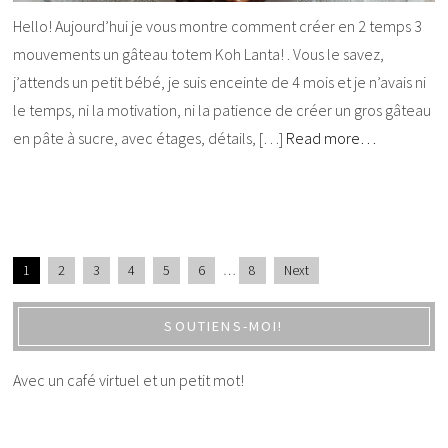
Hello! Aujourd’hui je vous montre comment créer en 2 temps 3
mouvements un gâteau totem Koh Lanta! . Vous le savez,
j’attends un petit bébé, je suis enceinte de 4 mois et je n’avais ni
le temps, ni la motivation, ni la patience de créer un gros gâteau
en pâte à sucre, avec étages, détails, […]
Read more…
1
2
3
4
5
6
…
8
Next
SOUTIENS-MOI!
Avec un café virtuel et un petit mot!