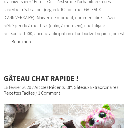
d’anniversaire?” Euh…. Oui, c’est vrai je l’ai habituée à des
superbes réalisations (regarde ICI tous mes GATEAUX
D’ANNIVERSAIRE).. Mais en ce moment, comment dire… Avec
bébé pendu à mes bras (enfin, à mon sein), une fatigue
puissance 1000, aucune anticipation et un budget riquiqui, on est
[…]
Read more…
GÂTEAU CHAT RAPIDE !
18 février 2020
/
Articles Récents
,
DIY
,
Gâteaux Extraordinaires!
,
Recettes Faciles
/
1 Comment