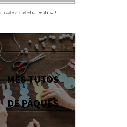
un café virtuel et un petit mot!
MES TUTOS
DE PÂQUES