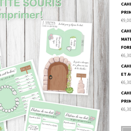
CAHI
PRI
€
9,0
CAHI
MAT
FOR
€
6,3
CAHI
ET A
€
6,3
CAHI
PRI
€
6,3