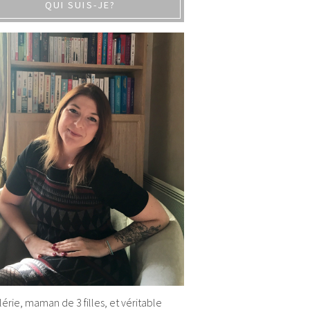
QUI SUIS-JE?
alérie, maman de 3 filles, et véritable