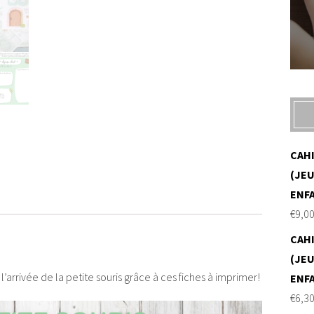
CAH
(JEU
ENF
€
9,0
CAH
(JEU
’arrivée de la petite souris grâce à ces fiches à imprimer!
ENF
€
6,3