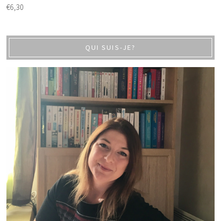
€
6,30
QUI SUIS-JE?