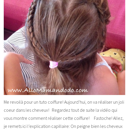
Me revoilà pour un tuto coiffure! Aujourd’hui, on va réaliser un joli
coeur dans les cheveux! Regardez tout de suite la vidéo qui
vous montre comment réaliser cette coiffure! Fastoche! Allez,
je remets ici l’explication capillaire: On peigne bien les cheveux