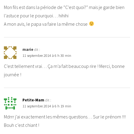
Mon fils est dans la période de “C’est quoi?” mais je garde bien
l’astuce pour le pourquoi… hihihi
A mon avis, le papa va faire la même chose
marie
dit :
11 septembre 2014 à 6 h 30 min
C’est tellement vrai… Ça m’a fait beaucoup rire ! Merci, bonne
journée !
Petite-Mam
dit :
11 septembre 2014 à 6 h 19 min
Mdrrr j’ai exactement les mêmes questions… Sur le prénom !!!
Bouh c’est chiant !