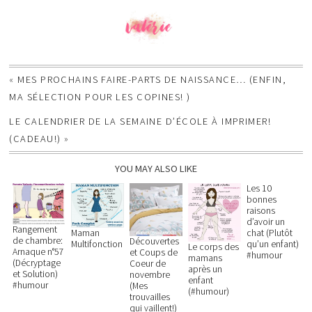
«
MES PROCHAINS FAIRE-PARTS DE NAISSANCE… (ENFIN,
MA SÉLECTION POUR LES COPINES! )
LE CALENDRIER DE LA SEMAINE D’ÉCOLE À IMPRIMER!
(CADEAU!)
»
YOU MAY ALSO LIKE
Les 10
bonnes
raisons
d’avoir un
Rangement
Maman
chat (Plutôt
de chambre:
Découvertes
Multifonction
qu’un enfant)
Le corps des
Arnaque n°57
et Coups de
#humour
mamans
(Décryptage
Coeur de
après un
et Solution)
novembre
enfant
#humour
(Mes
(#humour)
trouvailles
qui vaillent!)