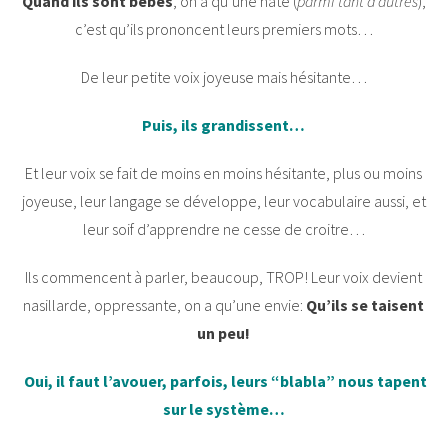
Quand ils sont bébés
, on a qu’une hâte (
parmi tant d’autres
),
c’est qu’ils prononcent leurs premiers mots…
De leur petite voix joyeuse mais hésitante…
Puis, ils grandissent…
Et leur voix se fait de moins en moins hésitante, plus ou moins
joyeuse, leur langage se développe, leur vocabulaire aussi, et
leur soif d’apprendre ne cesse de croitre…
Ils commencent à parler, beaucoup, TROP! Leur voix devient
nasillarde, oppressante, on a qu’une envie:
Qu’ils se taisent
un peu!
Oui, il faut l’avouer, parfois, leurs “blabla” nous tapent
sur le système…