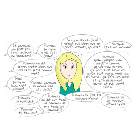
.
.
.