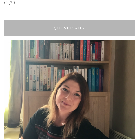
€
6,30
QUI SUIS-JE?