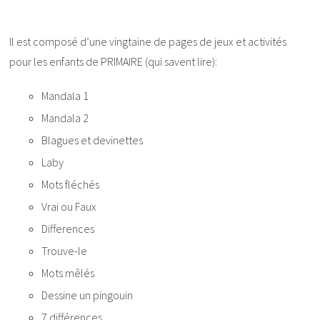
Il est composé d’une vingtaine de pages de jeux et activités
pour les enfants de PRIMAIRE (qui savent lire):
Mandala 1
Mandala 2
Blagues et devinettes
Laby
Mots fléchés
Vrai ou Faux
Differences
Trouve-le
Mots mêlés
Dessine un pingouin
7 différences