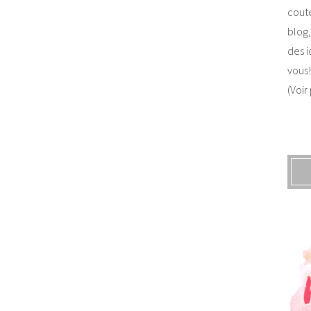
coute
blog,
des i
vous!
(Voir