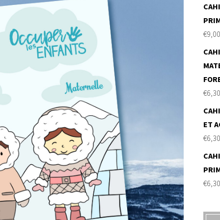
CAHI
PRI
€
9,0
CAHI
MAT
FOR
€
6,3
CAHI
ET A
€
6,3
CAHI
PRI
€
6,3