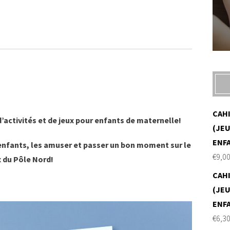
CAH
’activités et de jeux pour enfants de maternelle!
(JEU
ENF
 enfants, les amuser et passer un bon moment sur le
€
9,0
 du Pôle Nord!
CAH
(JEU
ENF
€
6,3