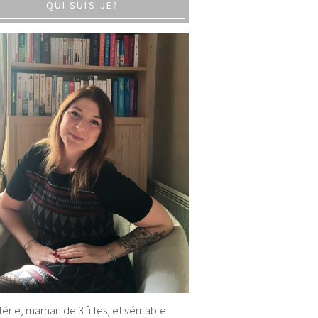
QUI SUIS-JE?
alérie, maman de 3 filles, et véritable