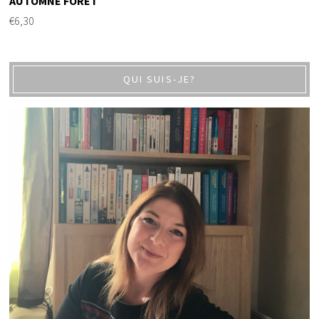
AUTOMNE FORET
€
6,30
QUI SUIS-JE?