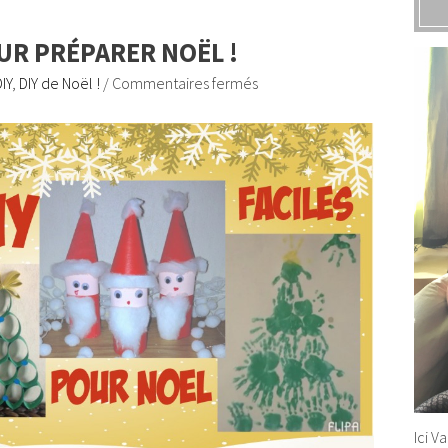
OUR PRÉPARER NOËL !
IY
,
DIY de Noël !
/
Commentaires fermés
Ici V