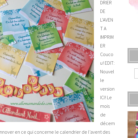
DRIER
DE
L’AVEN
T A
IMPRIM
ER
Couco
u! EDIT:
Nouvel
le
version
ICI! Le
mois
de
décem
 innover en ce qui concerne le calendrier de l’avent des