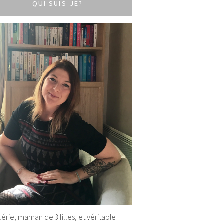
QUI SUIS-JE?
alérie, maman de 3 filles, et véritable