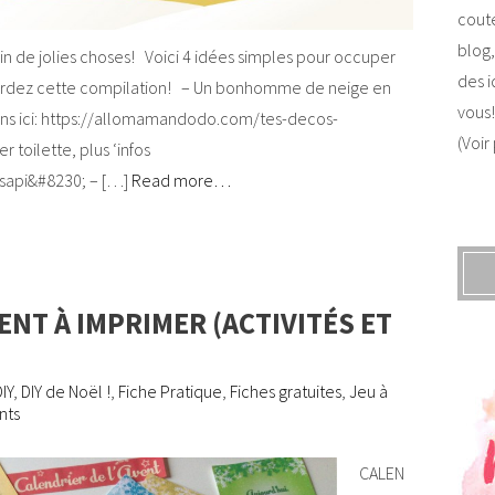
coute
blog,
n de jolies choses! Voici 4 idées simples pour occuper
des i
egardez cette compilation! – Un bonhomme de neige en
vous!
ions ici: https://allomamandodo.com/tes-decos-
(Voir
 toilette, plus ‘infos
-sapi&#8230; – […]
Read more…
VENT À IMPRIMER (ACTIVITÉS ET
IY
,
DIY de Noël !
,
Fiche Pratique
,
Fiches gratuites
,
Jeu à
nts
CALEN