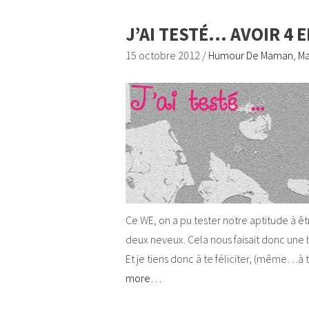
J’AI TESTÉ… AVOIR 4 
15 octobre 2012
/
Humour De Maman
,
Ma
Ce WE, on a pu tester notre aptitude à ê
deux neveux. Cela nous faisait donc une b
Et je tiens donc à te féliciter, (même…à 
more…