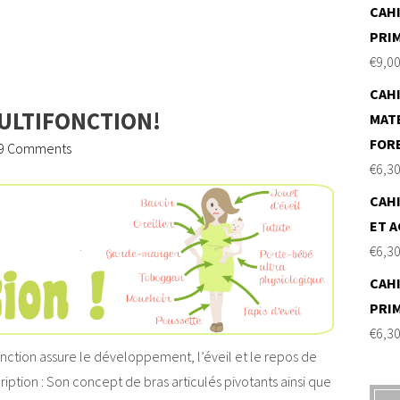
CAHI
PRI
€
9,0
CAHI
ULTIFONCTION!
MAT
FOR
9 Comments
€
6,3
CAHI
ET A
€
6,3
CAHI
PRI
€
6,3
nction assure le développement, l’éveil et le repos de
iption : Son concept de bras articulés pivotants ainsi que