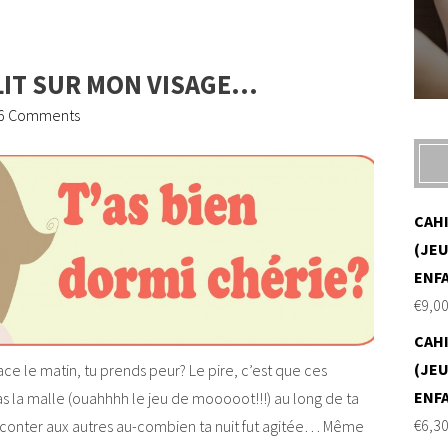
 LIT SUR MON VISAGE…
6 Comments
CAH
(JEU
ENF
€
9,0
CAH
(JEU
ace le matin, tu prends peur? Le pire, c’est que ces
ENF
pas la malle (ouahhhh le jeu de mooooot!!!) au long de ta
€
6,3
aconter aux autres au-combien ta nuit fut agitée… Même