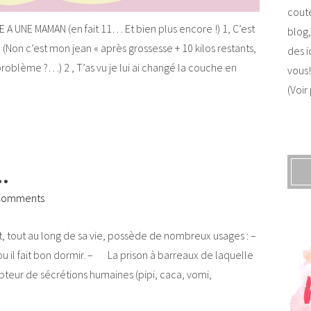
coute
A UNE MAMAN (en fait 11… Et bien plus encore !) 1, C’est
blog,
(Non c’est mon jean « après grossesse + 10 kilos restants,
des i
oblème ?…) 2 , T’as vu je lui ai changé la couche en
vous!
(Voir
…
Comments
t, tout au long de sa vie, possède de nombreux usages : –
 il fait bon dormir. – La prison à barreaux de laquelle
epteur de sécrétions humaines (pipi, caca, vomi,