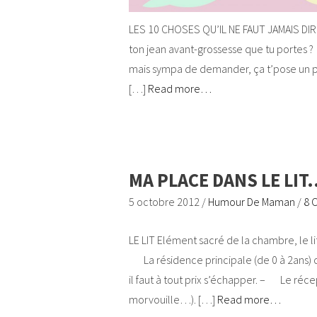
LES 10 CHOSES QU’IL NE FAUT JAMAIS DIRE 
ton jean avant-grossesse que tu portes ? 
mais sympa de demander, ça t’pose un pr
[…]
Read more…
MA PLACE DANS LE LIT
5 octobre 2012
/
Humour De Maman
/
8 
LE LIT Elément sacré de la chambre, le li
La résidence principale (de 0 à 2ans) ou
il faut à tout prix s’échapper. – Le réc
morvouille…). […]
Read more…