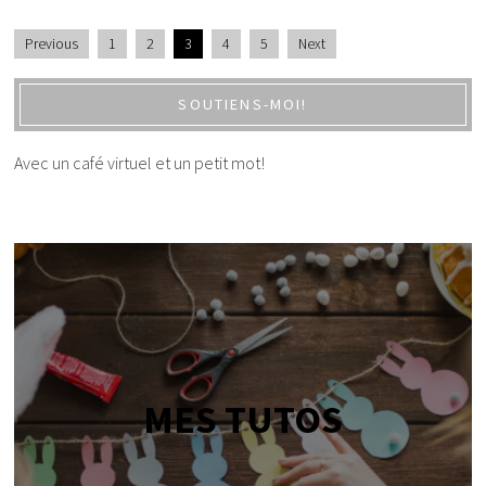
Previous
1
2
3
4
5
Next
SOUTIENS-MOI!
Avec un café virtuel et un petit mot!
MES TUTOS