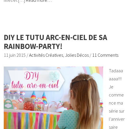
DIY LE TUTU ARC-EN-CIEL DE SA
RAINBOW-PARTY!
11 juin 2015
/
Activités Créatives
,
Jolies Décos
/
11 Comments
Tadaaa
aaaa!!!
Je
comme
nce ma
série sur
l’anniver
saire