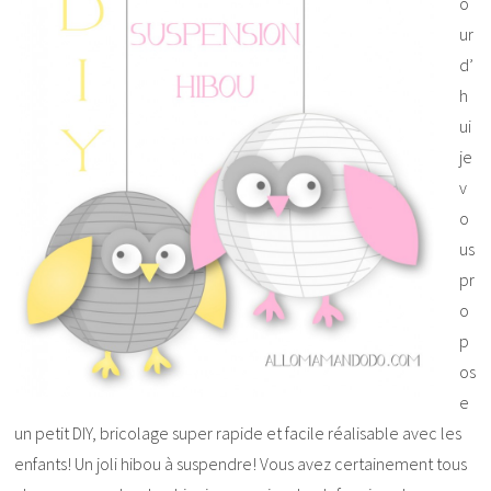
o
ur
d’
h
ui
je
v
o
us
pr
o
p
os
e
un petit DIY, bricolage super rapide et facile réalisable avec les
enfants! Un joli hibou à suspendre! Vous avez certainement tous