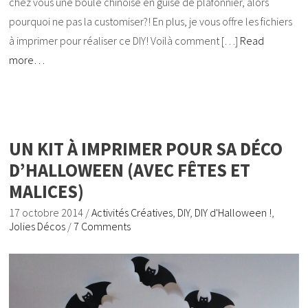
chez vous une boule chinoise en guise de plafonnier, alors
pourquoi ne pas la customiser?! En plus, je vous offre les fichiers
à imprimer pour réaliser ce DIY! Voilà comment […]
Read
more…
UN KIT À IMPRIMER POUR SA DÉCO
D’HALLOWEEN (AVEC FÊTES ET
MALICES)
17 octobre 2014
/
Activités Créatives
,
DIY
,
DIY d'Halloween !
,
Jolies Décos
/
7 Comments