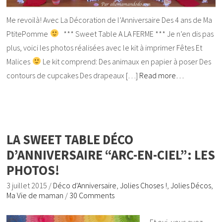
Me revoilà! Avec La Décoration de l’Anniversaire Des 4 ans de Ma
PtitePomme
*** Sweet Table A LA FERME *** Je n’en dis pas
plus, voici les photos réalisées avec le kit à imprimer Fêtes Et
Malices
Le kit comprend: Des animaux en papier à poser Des
contours de cupcakes Des drapeaux […]
Read more…
LA SWEET TABLE DÉCO
D’ANNIVERSAIRE “ARC-EN-CIEL”: LES
PHOTOS!
3 juillet 2015
/
Déco d'Anniversaire
,
Jolies Choses !
,
Jolies Décos
,
Ma Vie de maman
/
30 Comments
Et oui, vous avez