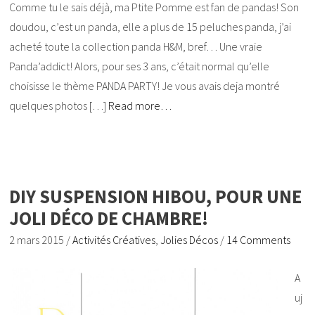
Comme tu le sais déjà, ma Ptite Pomme est fan de pandas! Son
doudou, c’est un panda, elle a plus de 15 peluches panda, j’ai
acheté toute la collection panda H&M, bref… Une vraie
Panda’addict! Alors, pour ses 3 ans, c’était normal qu’elle
choisisse le thème PANDA PARTY! Je vous avais deja montré
quelques photos […]
Read more…
DIY SUSPENSION HIBOU, POUR UNE
JOLI DÉCO DE CHAMBRE!
2 mars 2015
/
Activités Créatives
,
Jolies Décos
/
14 Comments
A
uj