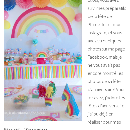
suivi mes préparatifs
de la fête de
Plumette sur mon
Instagram, et vous
avez vu quelques
photos sur ma page
Facebook, mais je
ne vous avais pas
encore montré les
photos de sa fête
d’anniversaire! Vous
le savez, j’adore les
fêtes d’anniversaire,
j’ai pu déjà en
réaliser pour mes
filles et […]
Read more…