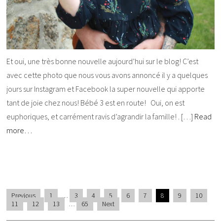
Et oui, une très bonne nouvelle aujourd’hui sur le blog! C’est
avec cette photo que nous vous avons annoncé il y a quelques
jours sur Instagram et Facebook la super nouvelle qui apporte
tant de joie chez nous! Bébé 3 est en route! Oui, on est
euphoriques, et carrément ravis d’agrandir la famille! . […]
Read
more…
Previous
1
…
3
4
5
6
7
8
9
10
11
12
13
…
65
Next