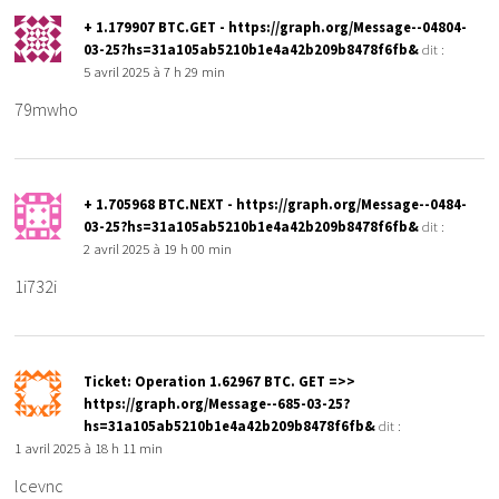
+ 1.179907 BTC.GET - https://graph.org/Message--04804-
03-25?hs=31a105ab5210b1e4a42b209b8478f6fb&
dit :
5 avril 2025 à 7 h 29 min
79mwho
+ 1.705968 BTC.NEXT - https://graph.org/Message--0484-
03-25?hs=31a105ab5210b1e4a42b209b8478f6fb&
dit :
2 avril 2025 à 19 h 00 min
1i732i
Ticket: Operation 1.62967 BTC. GET =>>
https://graph.org/Message--685-03-25?
hs=31a105ab5210b1e4a42b209b8478f6fb&
dit :
1 avril 2025 à 18 h 11 min
lcevnc