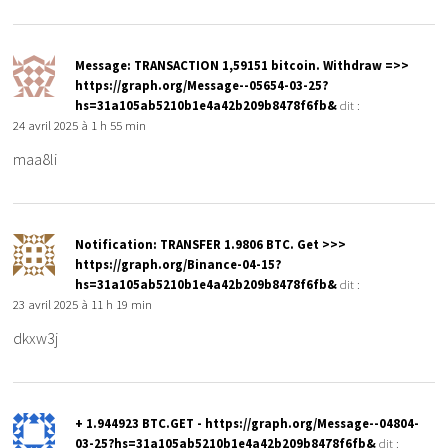
Message: TRANSACTION 1,59151 bitcoin. Withdraw =>>
https://graph.org/Message--05654-03-25?
hs=31a105ab5210b1e4a42b209b8478f6fb&
dit :
24 avril 2025 à 1 h 55 min
maa8li
Notification: TRANSFER 1.9806 BTC. Get >>>
https://graph.org/Binance-04-15?
hs=31a105ab5210b1e4a42b209b8478f6fb&
dit :
23 avril 2025 à 11 h 19 min
dkxw3j
+ 1.944923 BTC.GET - https://graph.org/Message--04804-
03-25?hs=31a105ab5210b1e4a42b209b8478f6fb&
dit :