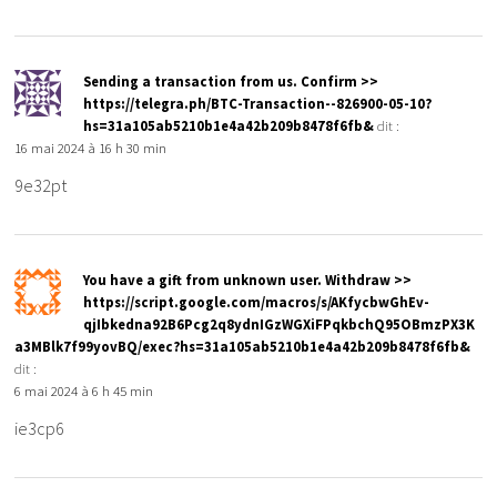
Sending a transaction from us. Confirm >>
https://telegra.ph/BTC-Transaction--826900-05-10?
hs=31a105ab5210b1e4a42b209b8478f6fb&
dit :
16 mai 2024 à 16 h 30 min
9e32pt
You have a gift from unknown user. Withdrаw >>
https://script.google.com/macros/s/AKfycbwGhEv-
qjIbkedna92B6Pcg2q8ydnIGzWGXiFPqkbchQ95OBmzPX3K
a3MBlk7f99yovBQ/exec?hs=31a105ab5210b1e4a42b209b8478f6fb&
dit :
6 mai 2024 à 6 h 45 min
ie3cp6