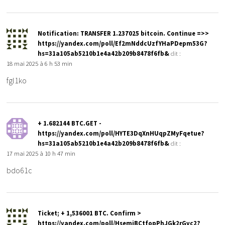
Notification: TRANSFER 1.237025 bitcoin. Continue =>>
https://yandex.com/poll/Ef2mNddcUzfYHaPDepm53G?
hs=31a105ab5210b1e4a42b209b8478f6fb&
dit :
18 mai 2025 à 6 h 53 min
fgl1ko
+ 1.682144 BTC.GET -
https://yandex.com/poll/HYTE3DqXnHUqpZMyFqetue?
hs=31a105ab5210b1e4a42b209b8478f6fb&
dit :
17 mai 2025 à 10 h 47 min
bdo61c
Ticket; + 1,536001 BTC. Confirm >
https://yandex.com/poll/HsemiBCtfopPhJGk2rGvc2?