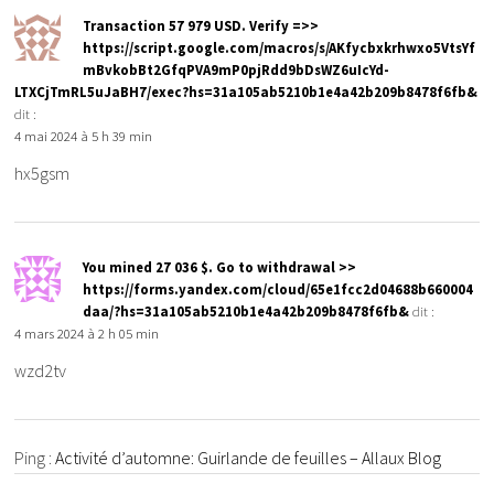
Transaction 57 979 USD. Verify =>>
https://script.google.com/macros/s/AKfycbxkrhwxo5VtsYf
mBvkobBt2GfqPVA9mP0pjRdd9bDsWZ6uIcYd-
LTXCjTmRL5uJaBH7/exec?hs=31a105ab5210b1e4a42b209b8478f6fb&
dit :
4 mai 2024 à 5 h 39 min
hx5gsm
You mined 27 036 $. Gо tо withdrаwаl >>
https://forms.yandex.com/cloud/65e1fcc2d04688b660004
daa/?hs=31a105ab5210b1e4a42b209b8478f6fb&
dit :
4 mars 2024 à 2 h 05 min
wzd2tv
Ping :
Activité d’automne: Guirlande de feuilles – Allaux Blog