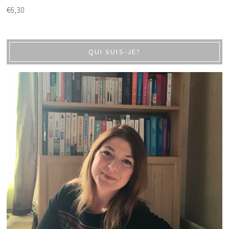
€
6,30
QUI SUIS-JE?