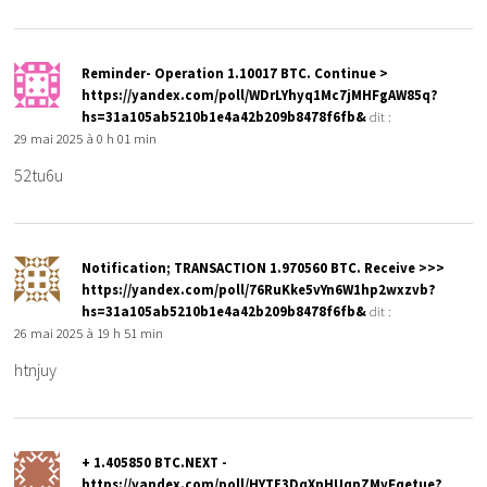
Reminder- Operation 1.10017 BTC. Continue >
https://yandex.com/poll/WDrLYhyq1Mc7jMHFgAW85q?
hs=31a105ab5210b1e4a42b209b8478f6fb&
dit :
29 mai 2025 à 0 h 01 min
52tu6u
Notification; TRANSACTION 1.970560 BTC. Receive >>>
https://yandex.com/poll/76RuKke5vYn6W1hp2wxzvb?
hs=31a105ab5210b1e4a42b209b8478f6fb&
dit :
26 mai 2025 à 19 h 51 min
htnjuy
+ 1.405850 BTC.NEXT -
https://yandex.com/poll/HYTE3DqXnHUqpZMyFqetue?