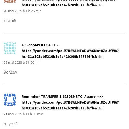
hs=31a105ab5210b1e4a42b209b8478f6fb&
dit :
26 mai 2025 à 1 h 28 min
qlwui6
+ 1.727449 BTC.GET -
https://yandex.com/poll/7R6WLNFoDWh6Mnt8ZoUfWA?
hs=31a105ab5210b1e4a42b209b8478f6fb&
dit :
25 mai 2025 à 5 h 00 min
9cr2sw
Reminder- TRANSFER 1.625089 BTC. Assure >>>
https://yandex.com/poll/7R6WLNFoDWh6Mnt8ZoUfWA?
hs=31a105ab5210b1e4a42b209b8478f6fb&
dit :
21 mai 2025 à 11 h 08 min
mlybz4