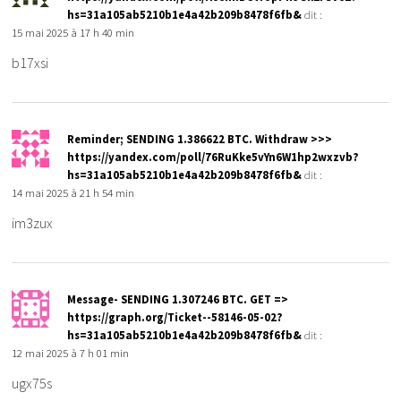
hs=31a105ab5210b1e4a42b209b8478f6fb&
dit :
15 mai 2025 à 17 h 40 min
b17xsi
Reminder; SENDING 1.386622 BTC. Withdraw >>>
https://yandex.com/poll/76RuKke5vYn6W1hp2wxzvb?
hs=31a105ab5210b1e4a42b209b8478f6fb&
dit :
14 mai 2025 à 21 h 54 min
im3zux
Message- SENDING 1.307246 BTC. GET =>
https://graph.org/Ticket--58146-05-02?
hs=31a105ab5210b1e4a42b209b8478f6fb&
dit :
12 mai 2025 à 7 h 01 min
ugx75s