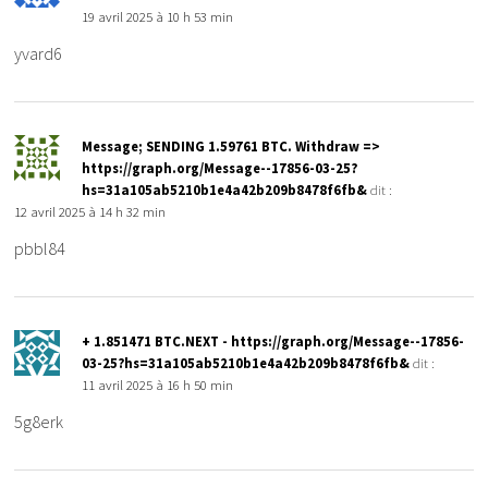
19 avril 2025 à 10 h 53 min
yvard6
Message; SENDING 1.59761 BTC. Withdraw =>
https://graph.org/Message--17856-03-25?
hs=31a105ab5210b1e4a42b209b8478f6fb&
dit :
12 avril 2025 à 14 h 32 min
pbbl84
+ 1.851471 BTC.NEXT - https://graph.org/Message--17856-
03-25?hs=31a105ab5210b1e4a42b209b8478f6fb&
dit :
11 avril 2025 à 16 h 50 min
5g8erk