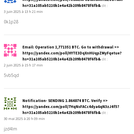
hs=31a105ab5210b1e4a42b209b8478f6fb&
dit :
3 juin 2025 à 13 h 21 min
0k1p28
Email: Operation 1,771351 BTC. Go to withdrawal >>
https://yandex.com/poll/HYTE3DqXnHUqpZMyFqetue?
hs=31a105ab5210b1e4a42b209b8478f6fb&
dit :
2 juin 2025 à 15 h 17 min
5vb5qd
Notification- SENDING 1.864874 BTC. Verify =>
https://yandex.com/poll/7HqNsFACc4dya6qN3zJ4f5?
hs=31a105ab5210b1e4a42b209b8478f6fb&
dit :
30 mai 2025 à 20 h 09 min
jzd4lm