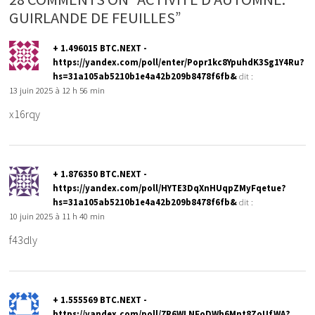
GUIRLANDE DE FEUILLES”
+ 1.496015 BTC.NEXT -
https://yandex.com/poll/enter/Popr1kc8YpuhdK3Sg1Y4Ru?
hs=31a105ab5210b1e4a42b209b8478f6fb&
dit :
13 juin 2025 à 12 h 56 min
x16rqy
+ 1.876350 BTC.NEXT -
https://yandex.com/poll/HYTE3DqXnHUqpZMyFqetue?
hs=31a105ab5210b1e4a42b209b8478f6fb&
dit :
10 juin 2025 à 11 h 40 min
f43dly
+ 1.555569 BTC.NEXT -
https://yandex.com/poll/7R6WLNFoDWh6Mnt8ZoUfWA?