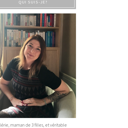
QUI SUIS-JE?
alérie, maman de 3 filles, et véritable