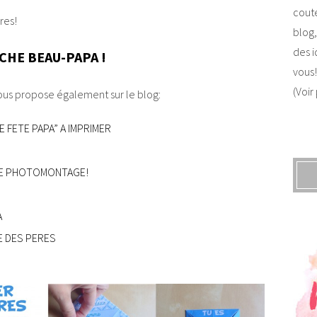
coute
res!
blog,
des i
CHE BEAU-PAPA !
vous!
(Voir
vous propose également sur le blog:
FETE PAPA” A IMPRIMER
 LE PHOTOMONTAGE!
A
E DES PERES