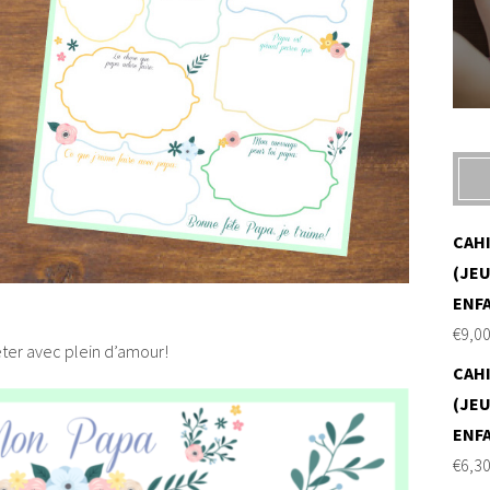
CAH
(JEU
ENF
€
9,0
éter avec plein d’amour!
CAH
(JEU
ENF
€
6,3