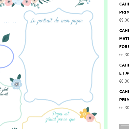
CAHI
PRI
€
9,0
CAHI
MAT
FOR
€
6,3
CAHI
ET A
€
6,3
CAHI
PRI
€
6,3