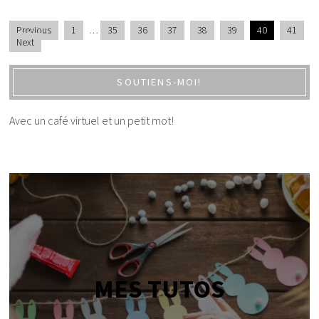
Previous
1
…
35
36
37
38
39
40
41
Next
SOUTIENS-MOI!
Avec un café virtuel et un petit mot!
MES TUTOS