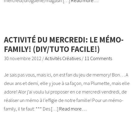
mercredi/droguerie/magasin […]
Read more…
ACTIVITÉ DU MERCREDI: LE MÉMO-
FAMILY! (DIY/TUTO FACILE!)
30 novembre 2012
/
Activités Créatives
/
11 Comments
Je sais pas vous, mais ici, on est fan du jeu de memory! Bon… A
deux ans et demi, elle y joue à sa façon, ma Plumette, mais elle
adore! Alor j’ai voulu lui proposer en ce mercredi vendredi, de
réaliser un mémo à l’effigie de notre famille! Pour un mémo-
family, il te faut: *** Des […]
Read more…