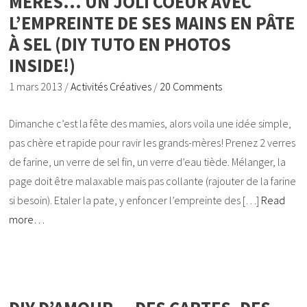
MÈRES… UN JOLI COEUR AVEC
L’EMPREINTE DE SES MAINS EN PÂTE
À SEL (DIY TUTO EN PHOTOS
INSIDE!)
1 mars 2013
/
Activités Créatives
/
20 Comments
Dimanche c’est la fête des mamies, alors voila une idée simple,
pas chère et rapide pour ravir les grands-mères! Prenez 2 verres
de farine, un verre de sel fin, un verre d’eau tiède. Mélanger, la
page doit être malaxable mais pas collante (rajouter de la farine
si besoin). Etaler la pate, y enfoncer l’empreinte des […]
Read
more…