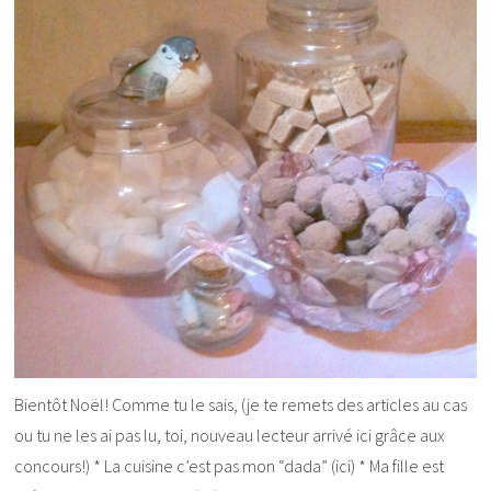
Bientôt Noël! Comme tu le sais, (je te remets des articles au cas
ou tu ne les ai pas lu, toi, nouveau lecteur arrivé ici grâce aux
concours!) * La cuisine c’est pas mon “dada” (ici) * Ma fille est