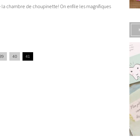
de la chambre de choupinette! On enfile les magnifiques
39
40
41