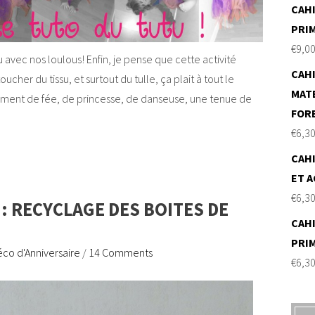
CAHI
PRI
€
9,0
u avec nos loulous! Enfin, je pense que cette activité
CAHI
oucher du tissu, et surtout du tulle, ça plait à tout le
MAT
ement de fée, de princesse, de danseuse, une tenue de
FOR
€
6,3
CAHI
ET A
€
6,3
: RECYCLAGE DES BOITES DE
CAHI
PRI
co d'Anniversaire
/
14 Comments
€
6,3