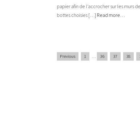
papier afin de l’accrocher sur les murs 
bottes choisies […]
Read more…
Previous
1
…
36
37
38