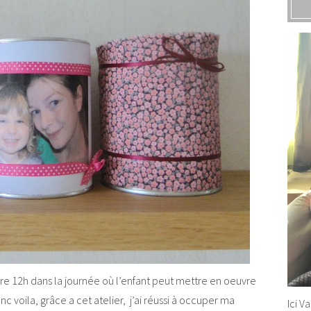
 dire 12h dans la journée où l’enfant peut mettre en oeuvre
onc voila, grâce a cet atelier, j’ai réussi à occuper ma
Ici V