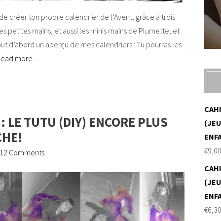
 créer ton propre calendrier de l’Avent, grâce à trois
s petites mains, et aussi les minis mains de Plumette, et
out d’abord un aperçu de mes calendriers : Tu pourras les
Read more…
CAH
: LE TUTU (DIY) ENCORE PLUS
(JEU
CHE!
ENF
€
9,0
12 Comments
CAH
(JEU
ENF
€
6,3