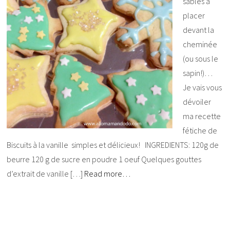
sablés à
placer
devant la
cheminée
(ou sous le
sapin!)…
Je vais vous
dévoiler
ma recette
fétiche de
Biscuits à la vanille simples et délicieux! INGREDIENTS: 120g de
beurre 120 g de sucre en poudre 1 oeuf Quelques gouttes
d’extrait de vanille […]
Read more…