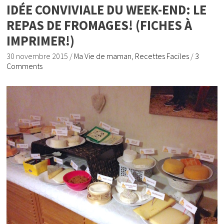
IDÉE CONVIVIALE DU WEEK-END: LE
REPAS DE FROMAGES! (FICHES À
IMPRIMER!)
30 novembre 2015
/
Ma Vie de maman
,
Recettes Faciles
/
3
Comments