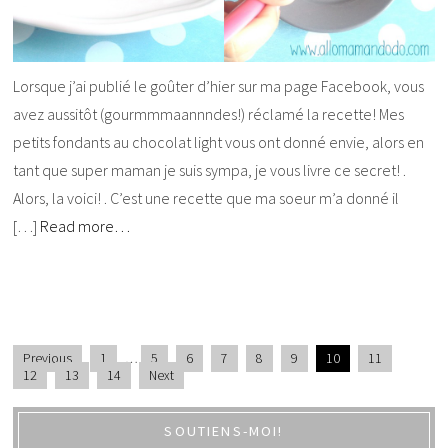
Lorsque j’ai publié le goûter d’hier sur ma page Facebook, vous
avez aussitôt (gourmmmaannndes!) réclamé la recette! Mes
petits fondants au chocolat light vous ont donné envie, alors en
tant que super maman je suis sympa, je vous livre ce secret! .
Alors, la voici! . C’est une recette que ma soeur m’a donné il
[…]
Read more…
Previous
1
…
5
6
7
8
9
10
11
12
13
14
Next
SOUTIENS-MOI!