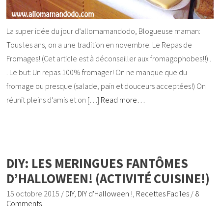
La super idée du jour d’allomamandodo, Blogueuse maman:
Tous les ans, on a une tradition en novembre: Le Repas de
Fromages! (Cet article est à déconseiller aux fromagophobes!!) .
. Le but: Un repas 100% fromager! On ne manque que du
fromage ou presque (salade, pain et douceurs acceptées!) On
réunit pleins d’amis et on […]
Read more…
DIY: LES MERINGUES FANTÔMES
D’HALLOWEEN! (ACTIVITÉ CUISINE!)
15 octobre 2015
/
DIY
,
DIY d'Halloween !
,
Recettes Faciles
/
8
Comments