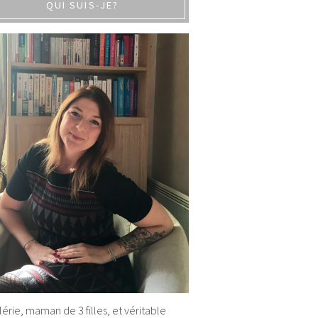
QUI SUIS-JE?
alérie, maman de 3 filles, et véritable