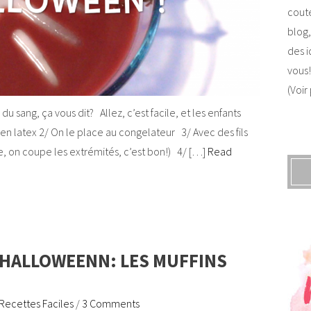
coute
blog,
des i
vous!
(Voir
 sang, ça vous dit? Allez, c’est facile, et les enfants
en latex 2/ On le place au congelateur 3/ Avec des fils
, on coupe les extrémités, c’est bon!) 4/ […]
Read
 HALLOWEENN: LES MUFFINS
Recettes Faciles
/
3 Comments