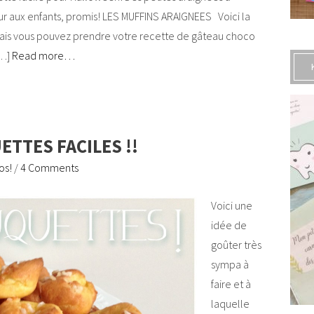
peur aux enfants, promis! LES MUFFINS ARAIGNEES Voici la
s (mais vous pouvez prendre votre recette de gâteau choco
[…]
Read more…
TTES FACILES !!
os!
/
4 Comments
Voici une
idée de
goûter très
sympa à
faire et à
laquelle