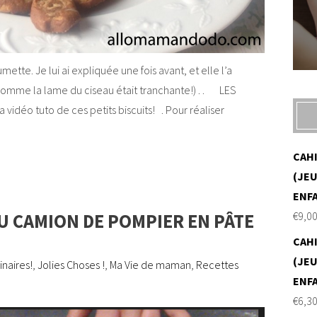
ette. Je lui ai expliquée une fois avant, et elle l’a
, comme la lame du ciseau était tranchante!) . . LES
idéo tuto de ces petits biscuits! . Pour réaliser
CAH
(JEU
ENF
€
9,0
U CAMION DE POMPIER EN PÂTE
CAH
(JEU
naires!
,
Jolies Choses !
,
Ma Vie de maman
,
Recettes
ENF
€
6,3