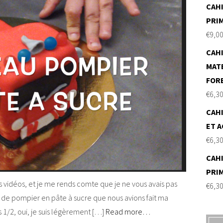
CAHI
PRI
€
9,0
CAHI
MAT
FOR
€
6,3
CAHI
ET A
€
6,3
CAHI
PRI
 vidéos, et je me rends comte que je ne vous avais pas
€
6,3
 de pompier en pâte à sucre que nous avions fait ma
ns 1/2, oui, je suis légèrement […]
Read more…