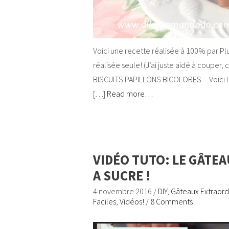
Voici une recette réalisée à 100% par Plum
réalisée seule! (J’ai juste aidé à couper
BISCUITS PAPILLONS BICOLORES . Voici la v
[…]
Read more…
VIDÉO TUTO: LE GÂTEA
A SUCRE !
4 novembre 2016
/
DIY
,
Gâteaux Extraordi
Faciles
,
Vidéos!
/
8 Comments