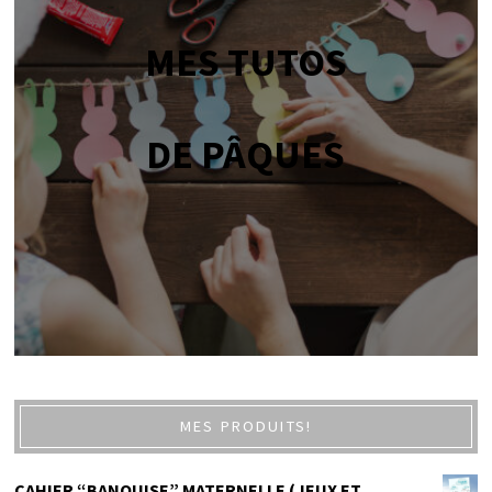
MES TUTOS
DE PÂQUES
MES PRODUITS!
CAHIER “BANQUISE” MATERNELLE (JEUX ET