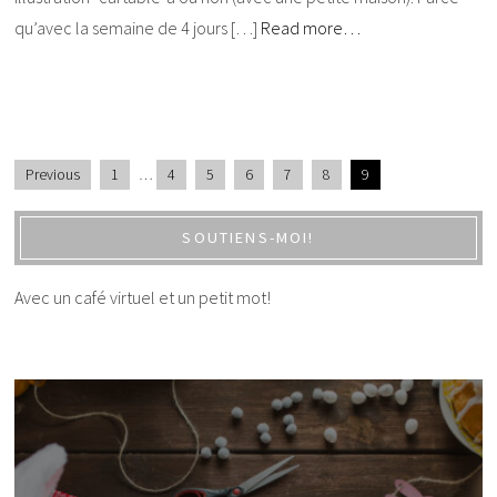
qu’avec la semaine de 4 jours […]
Read more…
Previous
1
…
4
5
6
7
8
9
SOUTIENS-MOI!
Avec un café virtuel et un petit mot!