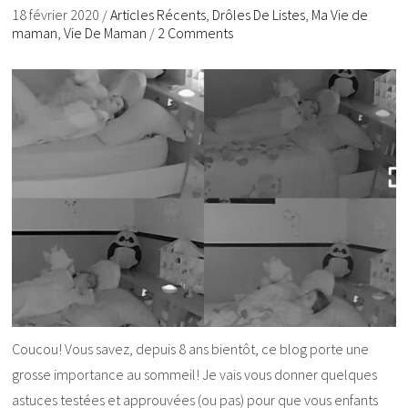
18 février 2020
/
Articles Récents
,
Drôles De Listes
,
Ma Vie de
maman
,
Vie De Maman
/
2 Comments
Coucou! Vous savez, depuis 8 ans bientôt, ce blog porte une
grosse importance au sommeil! Je vais vous donner quelques
astuces testées et approuvées (ou pas) pour que vous enfants