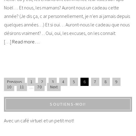
Noël… Et nous, les mamans? Auront nous un cadeau cette
année? (Je dis ça, c ar personnellement, je n’en ai jamais depuis
quelques années…) Et si oui… Auront-nous le cadeau que nous
désirons vraiment? . . Oui, oui, les excuses, on les connait:
[…]
Read more…
Previous
1
2
3
4
5
6
7
8
9
10
11
…
70
Next
SOUTIENS-MOI!
Avec un café virtuel et un petit mot!