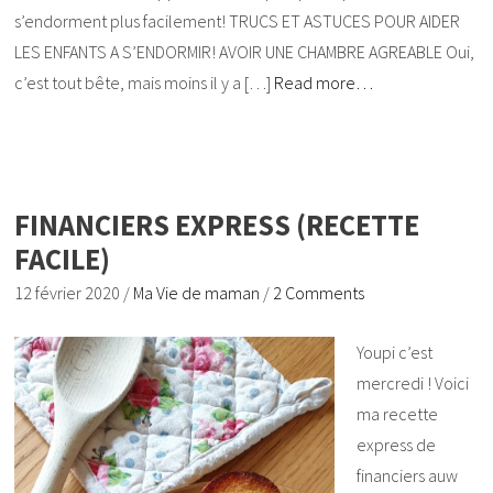
s’endorment plus facilement! TRUCS ET ASTUCES POUR AIDER
LES ENFANTS A S’ENDORMIR! AVOIR UNE CHAMBRE AGREABLE Oui,
c’est tout bête, mais moins il y a […]
Read more…
FINANCIERS EXPRESS (RECETTE
FACILE)
12 février 2020
/
Ma Vie de maman
/
2 Comments
Youpi c’est
mercredi ! Voici
ma recette
express de
financiers auw