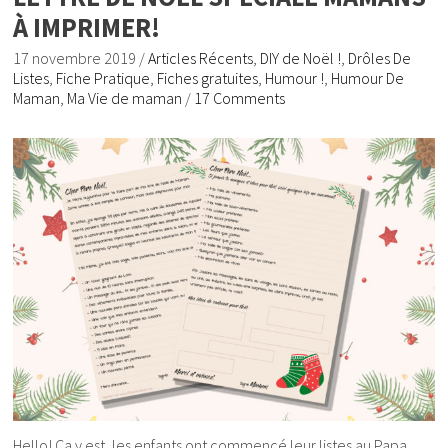
À IMPRIMER!
17 novembre 2019
/
Articles Récents
,
DIY de Noël !
,
Drôles De
Listes
,
Fiche Pratique
,
Fiches gratuites
,
Humour !
,
Humour De
Maman
,
Ma Vie de maman
/
17 Comments
Hello! Ca y est, les enfants ont commencé leur listes au Papa