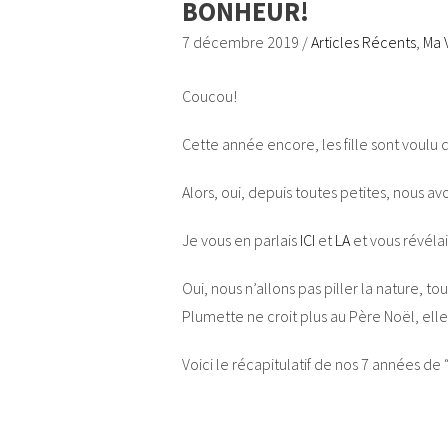
BONHEUR!
7 décembre 2019
/
Articles Récents
,
Ma 
Coucou!
Cette année encore, les fille sont voulu q
Alors, oui, depuis toutes petites, nous avo
Je vous en parlais
ICI
et
LA
et vous révélai
Oui, nous n’allons pas piller la nature, t
Plumette ne croit plus au Père Noël, elle
Voici le récapitulatif de nos 7 années de 