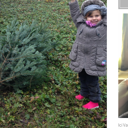
Ici V