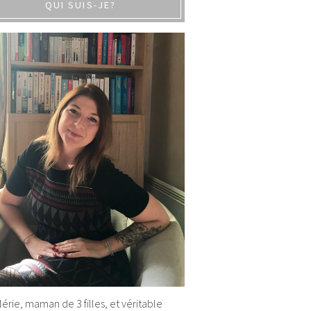
QUI SUIS-JE?
alérie, maman de 3 filles, et véritable