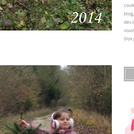
coute
blog,
des i
vous!
(Voir