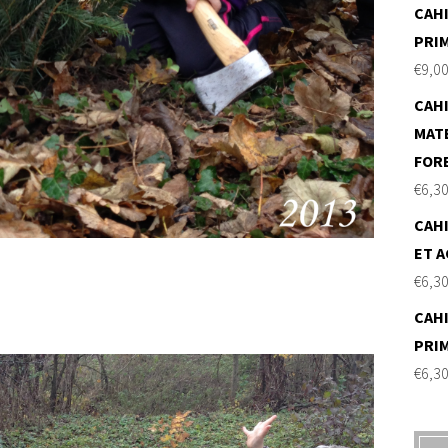
CAHI
PRI
€
9,0
CAHI
MAT
FOR
€
6,3
CAHI
ET A
€
6,3
CAHI
PRI
€
6,3