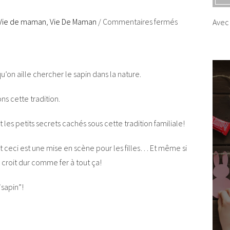
Vie de maman
,
Vie De Maman
/
Commentaires fermés
Avec 
u’on aille chercher le sapin dans la nature.
ns cette tradition.
t les petits secrets cachés sous cette tradition familiale!
out ceci est une mise en scène pour les filles… Et même si
 croit dur comme fer à tout ça!
“sapin”!