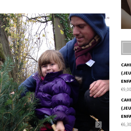
CAH
(JEU
ENF
€
9,0
CAH
(JEU
ENF
€
6,3