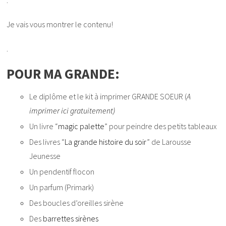
Je vais vous montrer le contenu!
.
POUR MA GRANDE:
Le diplôme et le kit à imprimer GRANDE SOEUR (
A
imprimer ici gratuitement)
Un livre “
magic palette
” pour peindre des petits tableaux
Des livres “
La grande histoire du soir
” de Larousse
Jeunesse
Un pendentif flocon
Un parfum (Primark)
Des boucles d’oreilles sirène
Des
barrettes sirènes