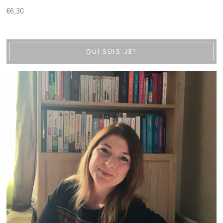
€
6,30
QUI SUIS-JE?