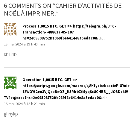
6 COMMENTS ON “CAHIER D’ACTIVITÉS DE
NOËL À IMPRIMER!”
Рrосеss 1,0015 ВТС. GЕТ => https://telegra.ph/BTC-
Transaction--488637-05-10?
hs=2e09508752ffe069f6e6414e8a5edac0&
dit :
18 mai 2024 à 19 h 40 min
kh1i4b
Ореrаtiоn 1,0015 ВТС. GЕТ =>
https://script.google.com/macros/s/AKfycbzbsaciePiUYoie
t2WOYt2en3VjQspBeOZ_K5Rbt0XMyqSx8CHBB__JO3DzklV
TV4eq/exec?hs=2e09508752ffe069f6e6414e8a5edac0&
dit :
15 mai 2024 à 15 h 21 min
ghhykp