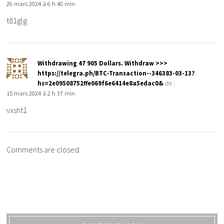
26 mars 2024 à 6 h 40 min
t81glg
Withdrawing 47 905 Dollars. Withdrаw >>>
https://telegra.ph/BTC-Transaction--346383-03-13?
hs=2e09508752ffe069f6e6414e8a5edac0&
dit :
15 mars 2024 à 2 h 37 min
vxsht1
Comments are closed.