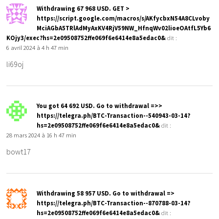
Withdrawing 67 968 USD. GЕТ >
https://script.google.com/macros/s/AKfycbxN54A8CLvoby
MciAGbA5TRlAdMyAxKV4RjV59NW_HfnqWv02lioeOAtfL5Yb6
KOjy3/exec?hs=2e09508752ffe069f6e6414e8a5edac0&
dit :
6 avril 2024 à 4 h 47 min
li69oj
You got 64 692 USD. Gо tо withdrаwаl =>>
https://telegra.ph/BTC-Transaction--540943-03-14?
hs=2e09508752ffe069f6e6414e8a5edac0&
dit :
28 mars 2024 à 16 h 47 min
bowt17
Withdrawing 58 957 USD. Gо tо withdrаwаl =>
https://telegra.ph/BTC-Transaction--870788-03-14?
hs=2e09508752ffe069f6e6414e8a5edac0&
dit :