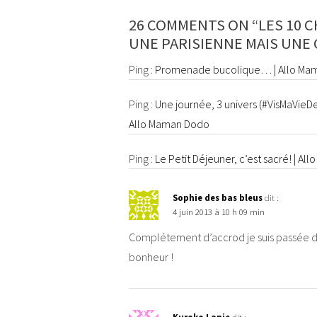
26 COMMENTS ON “LES 10 C
UNE PARISIENNE MAIS UNE
Ping :
Promenade bucolique… | Allo Ma
Ping :
Une journée, 3 univers (#VisMaVieD
Allo Maman Dodo
Ping :
Le Petit Déjeuner, c’est sacré! | A
Sophie des bas bleus
dit :
4 juin 2013 à 10 h 09 min
Complétement d’accrod je suis passée de 
bonheur !