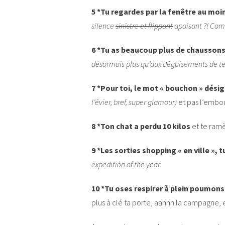
5 *Tu regardes par la fenêtre au moin
silence
sinistre et flippant
apaisant ?! Com
6 *Tu as beaucoup plus de chaussons
désormais plus qu’aux déguisements de te
7 *Pour toi, le mot « bouchon » dési
l’évier, bref, super glamour)
et pas l’embou
8 *Ton chat a perdu 10 kilos
et te ramè
9 *Les sorties shopping « en ville », 
expedition of the year.
10 *Tu oses respirer à plein poumons
plus à clé ta porte, aahhh la campagne, e