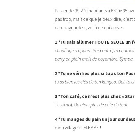
Passer
de 39 270 habitants à 631
(635 avec
pas trop, mais ce que je peux dire, c’est
campagnarde », voilà ce qui arrive :
1 *Tu sais allumer TOUTE SEULE un f
chauffage d’appart. Par contre, tu charges t
party en plein mois de novembre. Sympa.
2 *Tu ne vérifies plus si tu as ton Pa
tu as bien les clés de ton kangoo. Oui, tu 
3 *Ton café, ce n’est plus chez « St
Tassimo).
Ou alors plus de café du tout.
4 *Tu manges du pain un jour sur deu
mon village et FLEMME !