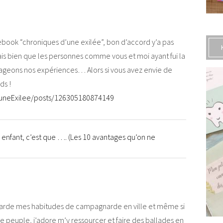
cebook “chroniques d’une exilée”, bon d’accord y’a pas
ais bien que les personnes comme vous et moi ayant fui la
rtageons nos expériences… Alors si vous avez envie de
ds !
uneExilee/posts/126305180874149
n enfant, c’est que …. (Les 10 avantages qu’on ne
s je garde mes habitudes de campagnarde en ville et même si
 se peuple, j’adore m’y ressourcer et faire des ballades en