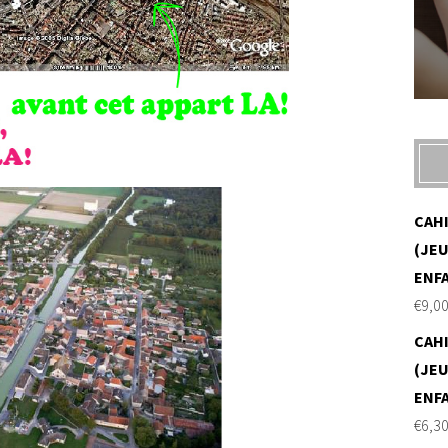
CAH
(JEU
ENF
€
9,0
CAH
(JEU
ENF
€
6,3