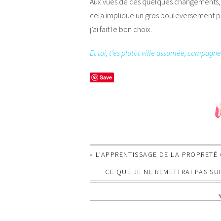
Aux vues de ces quelques changements, j
cela implique un gros bouleversement p
j’ai fait le bon choix.
Et toi, t’es plutôt ville assumée, campagne
Save
«
L’APPRENTISSAGE DE LA PROPRETÉ 
CE QUE JE NE REMETTRAI PAS SU