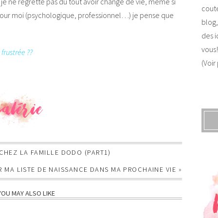
e ne regrette pas du tout avoir changé de vie, même si
coute
our moi (psychologique, professionnel…) je pense que
blog,
des i
vous!
 frustrée ??
(Voir
CHEZ LA FAMILLE DODO (PART1)
R MA LISTE DE NAISSANCE DANS MA PROCHAINE VIE
»
YOU MAY ALSO LIKE