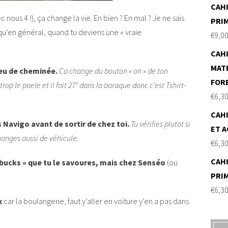
CAHI
 nous 4 !), ça change la vie. En bien ? En mal ? Je ne sais
PRI
 qu’en général, quand tu deviens une « vraie
€
9,0
CAHI
MAT
eu de cheminée.
Ca change du bouton « on » de ton
FOR
rop le poele et il fait 27° dans la baraque donc c’est Tshirt-
€
6,3
CAHI
ss Navigo avant de sortir de chez toi.
Tu vérifies plutot si
ET A
changes aussi de véhicule.
€
6,3
CAHI
arbucks » que tu le savoures, mais chez Senséo
(ou
PRI
€
6,3
x
car la boulangerie, faut y’aller en voiture y’en a pas dans