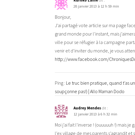
Kuroko Lanie
dit :
28 janvier 2013 à 12 h 59 min
Bonjour,
J’ai partagé vote article sur ma page fa
grand monde pour l’instant, mais j’aimer
ville pour se réfugier à la campagne pa
venir et d’inviter du monde, je vous atten
http://www.facebook.com/ChroniquesD
Ping :
Le truc bien pratique, quand t’as u
soupçonne pas!) | Allo Maman Dodo
Audrey Mendes
dit :
12 janvier 2013 à 6 h 32 min
Moi j’ai fait l’inverse ! (ouuuuuh !) mai
l’ex village de mes parents s’agrandit et