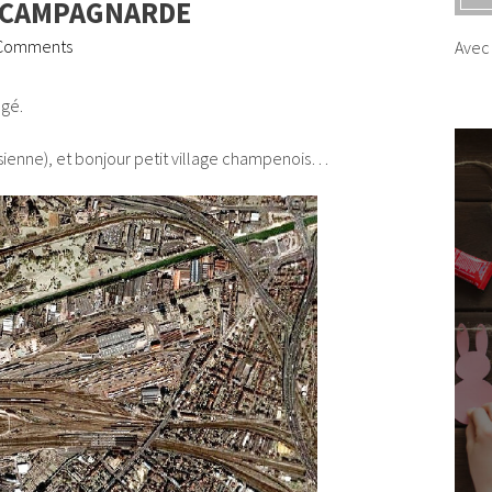
E CAMPAGNARDE
Comments
Avec 
agé.
risienne), et bonjour petit village champenois…