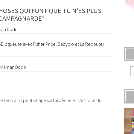
HOSES QUI FONT QUE TU N’ES PLUS
 CAMPAGNARDE”
man Dodo
eBlogueuse avec Fisher Price, Babybio et La Redoute) |
llo Maman Dodo
Lyon à un petit village sud ardèche et c’est que du