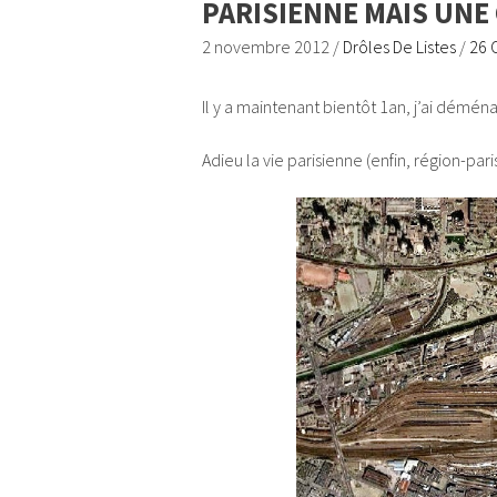
PARISIENNE MAIS UN
2 novembre 2012
/
Drôles De Listes
/
26 
Il y a maintenant bientôt 1an, j’ai démén
Adieu la vie parisienne (enfin, région-pa