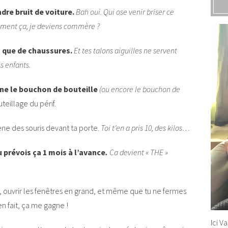
dre bruit de voiture.
Bah oui. Qui ose venir briser ce
ment ça, je deviens commère ?
 que de chaussures.
Et tes talons aiguilles ne servent
s enfants.
gne le bouchon de bouteille
(ou encore le bouchon de
teillage du périf.
ne des souris devant ta porte.
Toi t’en a pris 10, des kilos…
tu prévois ça 1 mois à l’avance
.
Ca devient « THE »
, ouvrir les fenêtres en grand, et même que tu ne fermes
n fait, ça me gagne !
Ici V