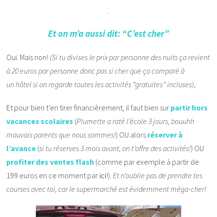
.
Et on m’a aussi dit: “C’est cher”
Oui. Mais non!
(Si tu divises le prix par personne des nuits ça revient
à 20 euros par personne donc pas si cher que ça comparé à
un hôtel si on regarde toutes les activités “gratuites” incluses)
,
Et pour bien t’en tirer financièrement, il faut bien sur
partir hors
vacances scolaires
(
Plumette a raté l’école 3 jours, bouuhh
mauvais parents que nous sommes!
) OU alors
réserver à
l’avance
(
si tu réserves 3 mois avant, on t’offre des activités!
) OU
profiter des
ventes flash
(comme par exemple à partir de
199 euros en ce moment par
ici
!).
Et n’oublie pas de prendre tes
courses avec toi, car le supermarché est évidemment méga-cher!