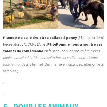
Plumette a eu le droit à sa ballade à poney
(11euros la demi
heure alors SAVOURE LA!) et
PtitePomme nous a montré ses
talents de comédienne
en faisant une superbe
colère-roulés-
boulés-au-sol-cri-stridents-respiration-saccadée-honte-devant-
tout-le-monde
à la ferme! (Oui, même en vacances, elles ont été
terribles!)
.
.
5 – POUR LES ANIMAUX