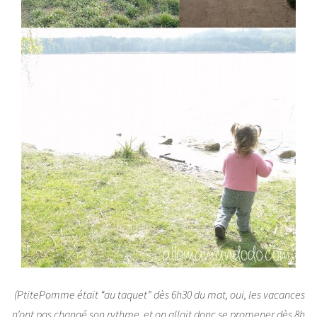
(PtitePomme était “au taquet” dès 6h30 du mat, oui, les vacances
n’ont pas changé son rythme, et on allait donc se promener dès 8h