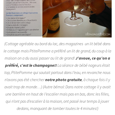
(Cottage agréable au bord du lac, des magazines un lit bébé dans
le cottage mais PtitePomme a préféré un lit de grand, du coup à la
maison on a du aussi passer au lit de grand!
J’avoue, ce qu’on a
préféré, c’est le champagne!!
La séance de bébé nageurs était
top, PtitePomme qui sautait partout dans l’eau, en revanche nous
n’avons pas été chercher
notre photo gratuite
, à chaque fois il y
avait trop de monde…) (Autre bémol: Dans notre cottage il y avait
une barrière en haut de l’escalier mais pas en bas, donc les filles,
qui n’ont pas d’escalier à la maison, ont passé leur temps à jouer
dedans, manquant de tomber toutes le 4 minutes!)