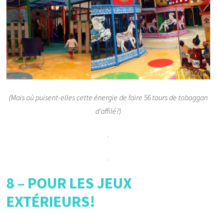
(Mais où puisent-elles cette énergie de faire 56 tours de toboggan
d’affilé?)
.
.
8 – POUR LES JEUX
EXTÉRIEURS!