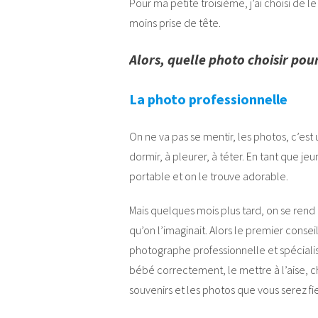
Pour ma petite troisième, j’ai choisi de le 
moins prise de tête.
Alors, quelle photo choisir pour
La photo professionnelle
On ne va pas se mentir, les photos, c’est u
dormir, à pleurer, à téter. En tant que 
portable et on le trouve adorable.
Mais quelques mois plus tard, on se rend
qu’on l’imaginait. Alors le premier consei
photographe professionnelle et spécialisé
bébé correctement, le mettre à l’aise, ch
souvenirs et les photos que vous serez fie