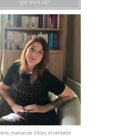
QUI SUIS-JE?
alérie, maman de 3 filles, et véritable