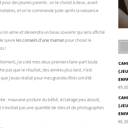
nt pour des jeunes parents : on le choisit à deux, avant
stinataires, et on le commande juste après la naissance
 qu’on aime et deviendra un beau souvenir qui sera affiché
de suivre
les conseils d’une maman
pour choisir le
os !
lement, j’ai créé mes deux premiers faire-part toute
CAH
che pas que le résultat, des années plus tard, n’est
(JEU
ue j’avais réalisé pour mes grandes filles ont été
ENF
€
9,0
CAH
idée : mauvaise posture du bébé, éclairage peu abouti,
(JEU
 n’existait pas une quantité de sites et de photographes
ENF
€
6,3