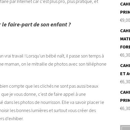
faire par Internet car c’est plus pro, plus pratique, et
CAHI
PRI
€
9,0
 le faire-part de son enfant ?
CAHI
MAT
FOR
€
6,3
n vrai travail ! Lorsqu’un bébé naît, il passe son temps à
jeune maman, on le mitraille de photos avec son téléphone
CAHI
ET A
€
6,3
 bien compte que les clichés ne sont pas aussi beaux
CAHI
l que je vous donne, c’est de faire appel à une
PRI
 dans les photos de nourrisson. Elle va savoir placer le
€
6,3
oisir les bonnes lumières et surtout vous créer des
rs d’exhiber.