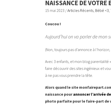
NAISSANCE DE VOTRE 
15 mai 2023
/
Articles Récents
,
Bébé <3
,
Coucou !
Aujourd’hui on va parler de mon suj
(Non, toujours pas d’annonce à l’horiz
on,
Avec 3 enfants, et mon blog parentalité 
faire découvrir des sites ingénieux et vo
à ne pas vous prendre la tête.
Alors quand le site monfairepart.co
naissance pour
annoncer l’arrivée d
photo parfaite pour le faire-part de