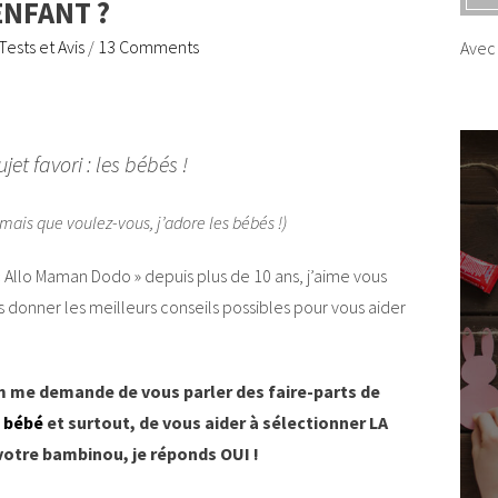
ENFANT ?
Tests et Avis
/
13 Comments
Avec 
et favori : les bébés !
 mais que voulez-vous, j’adore les bébés !)
« Allo Maman Dodo » depuis plus de 10 ans, j’aime vous
us donner les meilleurs conseils possibles pour vous aider
m me demande de vous parler des faire-parts de
e bébé
et surtout, de vous aider à sélectionner LA
 votre bambinou, je réponds OUI !