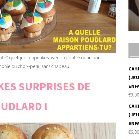
icolé” quelques cupcakes avec sa petite soeur, pour
rémonie du choix-peau sans chapeau!
CAH
(JEU
KES SURPRISES DE
ENF
€
9,0
UDLARD !
CAH
(JEU
ENF
€
6,3