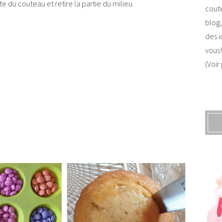
e du couteau et retire la partie du milieu.
coute
blog,
des i
vous!
(Voir