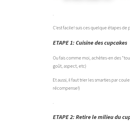
.
C’est facile! suis ces quelque étapes de p
ETAPE 1: Cuisine des cupcakes
Ou fais comme moi, achètes-en des “tout fai
goût, aspect, etc)
Et aussi, il faut trier les smarties par co
récompense!)
.
ETAPE
2: Retire le milieu du c