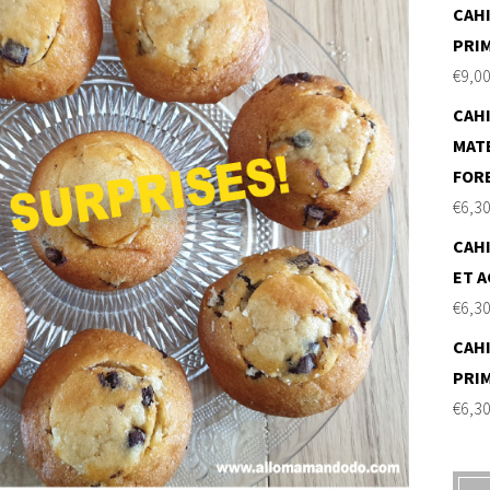
CAHI
PRI
€
9,0
CAHI
MAT
FOR
€
6,3
CAHI
ET A
€
6,3
CAHI
PRI
€
6,3