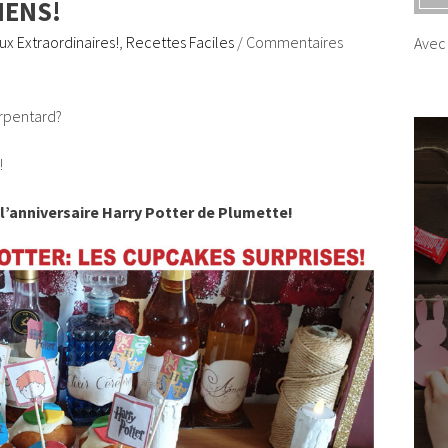
IENS!
x Extraordinaires!
,
Recettes Faciles
/
Commentaires
Avec 
erpentard?
!
e l’anniversaire Harry Potter de Plumette!