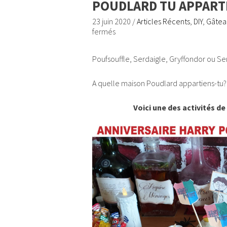
POUDLARD TU APPART
23 juin 2020
/
Articles Récents
,
DIY
,
Gâteau
fermés
Poufsouffle, Serdaigle, Gryffondor ou S
A quelle maison Poudlard appartiens-tu?
Voici une des activités d