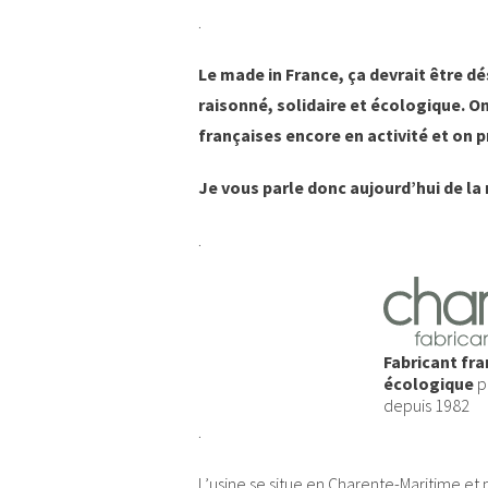
.
Le made in France, ça devrait être d
raisonné, solidaire et écologique. On
françaises encore en activité et on p
Je vous parle donc aujourd’hui de l
.
Fabricant fra
écologique
p
depuis 1982
.
L’usine se situe en Charente-Maritime e