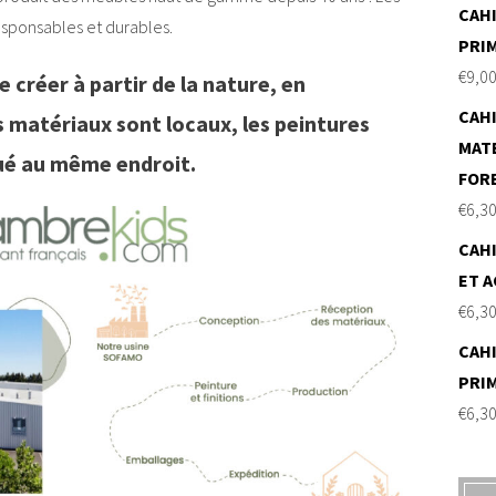
CAHI
responsables et durables.
PRI
€
9,0
 créer à partir de la nature, en
CAHI
es matériaux sont locaux, les peintures
MAT
qué au même endroit.
FOR
€
6,3
CAHI
ET A
€
6,3
CAHI
PRI
€
6,3