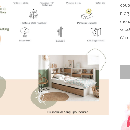
coute
blog,
des i
vous!
(Voir