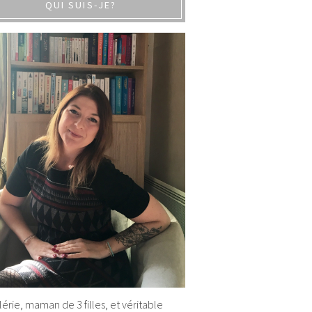
QUI SUIS-JE?
alérie, maman de 3 filles, et véritable