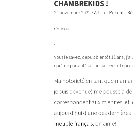
CHAMBREKIDS !
24 novembre 2022
/
Articles Récents
,
Bé
Coucou!
.
Vous le savez, depuis bientôt 11 ans , j’a
qui “me parlent”, qui ont un sens et qui 
Ma notoriété en tant que maman
je suis devenue) me pousse à dén
correspondent aux miennes, et je
aujourd’hui d’une des dernières
meuble français
, on aime!