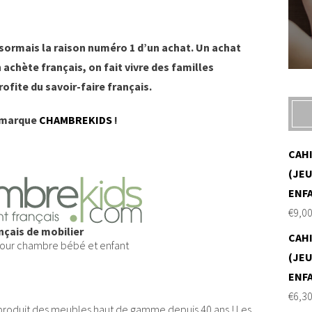
ésormais la raison numéro 1 d’un achat. Un achat
 achète français, on fait vivre des familles
rofite du savoir-faire français.
a marque
CHAMBREKIDS
!
CAH
(JEU
ENF
€
9,0
nçais de mobilier
CAH
our chambre bébé et enfant
(JEU
ENF
€
6,3
t produit des meubles haut de gamme depuis 40 ans ! Les