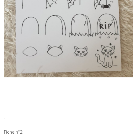
.
.
Fiche n°2: