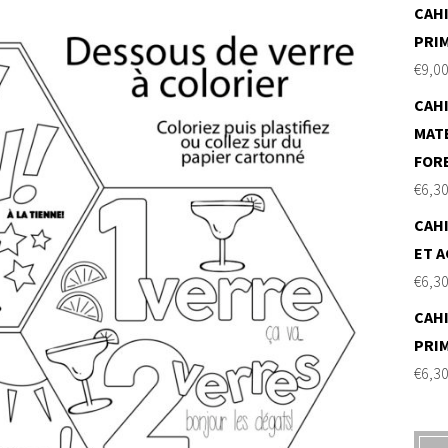
CAHI
PRI
€
9,0
CAHI
MAT
FOR
€
6,3
CAHI
ET A
€
6,3
CAHI
PRI
€
6,3