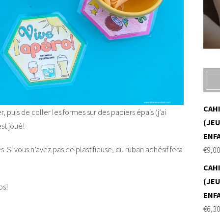
CAH
ier, puis de coller les formes sur des papiers épais (j’ai
(JEU
est joué!
ENF
fiés. Si vous n’avez pas de plastifieuse, du ruban adhésif fera
€
9,0
CAH
(JEU
os!
ENF
€
6,3