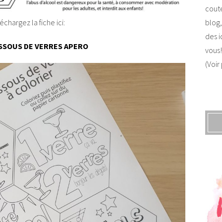
coute
blog,
échargez la fiche ici:
des i
SSOUS DE VERRES APERO
vous!
(Voir