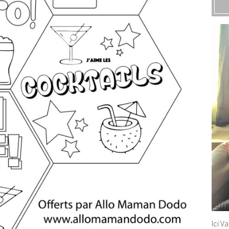
Ici V