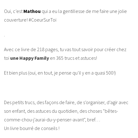
Oui, c’est
Mathou
qui a eu la gentillesse de me faire une jolie
couverture! #CoeurSurToi
.
Avec ce livre de 218 pages, tu vas tout savoir pour créer chez
toi
une Happy Family
en 365 trucs et astuces!
Et bien plus (oui, en tout, je pense qu’il y en a quasi 500!)
Des petits trucs, des façons de faire, de s’organiser, d’agir avec
son enfant, des astuces du quotidien, des choses “bêtes-
comme-chou-j’aurai-du-y-penser-avant”, bref…
Un livre bourré de conseils !