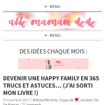
MENU
MENU
DES IDÉES CHAQUE MOIS :
DEVENIR UNE HAPPY FAMILY EN 365
TRUCS ET ASTUCES… (J’AI SORTI
MON LIVRE !)
9 novembre 2017
/
Articles Récents
,
Coups de
,
Lecture
,
Vie
De Maman
/
2 Comments