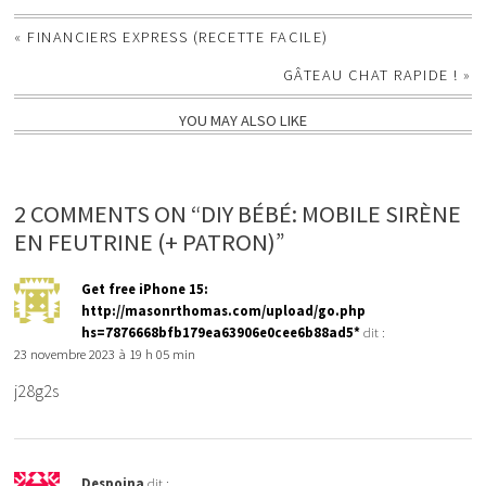
«
FINANCIERS EXPRESS (RECETTE FACILE)
GÂTEAU CHAT RAPIDE !
»
YOU MAY ALSO LIKE
2 COMMENTS ON “DIY BÉBÉ: MOBILE SIRÈNE
EN FEUTRINE (+ PATRON)”
Get free iPhone 15:
http://masonrthomas.com/upload/go.php
hs=7876668bfb179ea63906e0cee6b88ad5*
dit :
23 novembre 2023 à 19 h 05 min
j28g2s
Despoina
dit :