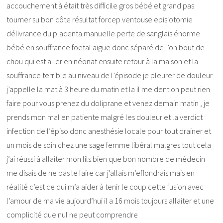
accouchement à était très difficile gros bébé et grand pas
tourner su bon côte résultat forcep ventouse episiotomie
délivrance du placenta manuelle perte de sanglais énorme
bébé en souffrance foetal aiguë donc séparé de l’on bout de
chou qui est aller en néonat ensuite retour à la maison et la
souffrance terrible au niveau de l’épisode je pleurer de douleur
j’appelle la mat à 3 heure du matin et la il me dent on peut rien
faire pour vous prenez du doliprane et venez demain matin , je
prends mon mal en patiente malgré les douleur et la verdict
infection de l’épiso donc anesthésie locale pour tout drainer et
un mois de soin chez une sage femme libéral malgres tout cela
j’ai réussi à allaiter mon fils bien que bon nombre de médecin
me disais de ne pas le faire car j’allais m’effondrais mais en
réalité c’est ce qui m’a aider à tenir le coup cette fusion avec
l’amour de ma vie aujourd’hui il a 16 mois toujours allaiter et une
complicité que nul ne peut comprendre