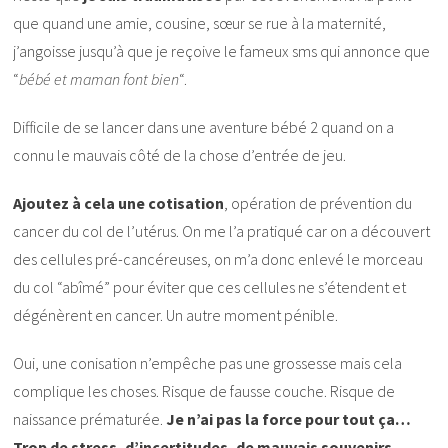
que quand une amie, cousine, sœur se rue à la maternité,
j’angoisse jusqu’à que je reçoive le fameux sms qui annonce que
“
bébé et maman font bien
“.
Difficile de se lancer dans une aventure bébé 2 quand on a
connu le mauvais côté de la chose d’entrée de jeu.
Ajoutez à cela une cotisation
, opération de prévention du
cancer du col de l’utérus. On me l’a pratiqué car on a découvert
des cellules pré-cancéreuses, on m’a donc enlevé le morceau
du col “abîmé” pour éviter que ces cellules ne s’étendent et
dégénèrent en cancer. Un autre moment pénible.
Oui, une conisation n’empêche pas une grossesse mais cela
complique les choses. Risque de fausse couche. Risque de
naissance prématurée.
Je n’ai pas la force pour tout ça…
Trop de stress, d’incertitudes, de mauvais souvenirs…