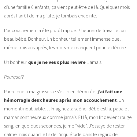
d’une famille 6 enfants, ça vient peut être de là. Quelques mois
après l’arrêt de ma pilule, je tombais enceinte.
L’accouchement a été plutôt rapide. 7 heures de travail et un
beau bébé. Bonheur. Un bonheur tellement immense que,
même trois ans après, les mots me manquent pour le décrire.
Un bonheur
que je ne veux plus revivre
. Jamais.
Pourquoi?
Parce que si ma grossesse s’est bien déroulée,
j’ai fait une
hémorragie deux heures après mon accouchement
. Un
moment inoubliable… Imaginez la scène: Bébé est là, papa et
maman sont heureux comme jamais. Et là, mon lit devient rouge
sang, en quelques secondes, je me “vide”. J’essaye de rester
calme mais quand je lis de l’inquiétude dans le regard de