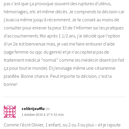
pas c’est que ça provoque souvent des ruptures d’utérus,
hémorragies, etc et même décès. Je comprends ta décision car
j’avais la même jusqu’à récemment. Je te conseil au moins de
consulter pour enlever ta peur. Et de t’informer sur les pratiques
d’accouchements. Moi après 1 1/2 ans, j’ai décidé que l’option
d’un 2e est bienvenue mais, je vais me faire entourer d’aide
(sage femme ou qqc du genre) et je n’accepterai pas de
traitement médical ”normal” comme les médecin disent (on fait
ça pour tout le monde). Et j’envisage même une césarienne
planifée. Bonne chance. Peut importe ta décision, c’est la
bonne!
colibrijoufflu
dit :
1 octobre 2014 à 17 h 51 min
Comme l’écrit Olivier, 1 enfant, ou 2 ou 3 ou plus – et je rajoute