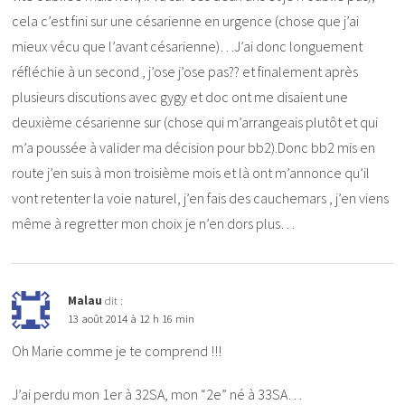
cela c’est fini sur une césarienne en urgence (chose que j’ai
mieux vécu que l’avant césarienne)…J’ai donc longuement
réfléchie à un second , j’ose j’ose pas?? et finalement après
plusieurs discutions avec gygy et doc ont me disaient une
deuxième césarienne sur (chose qui m’arrangeais plutôt et qui
m’a poussée à valider ma décision pour bb2).Donc bb2 mis en
route j’en suis à mon troisième mois et là ont m’annonce qu’il
vont retenter la voie naturel, j’en fais des cauchemars , j’en viens
même à regretter mon choix je n’en dors plus…
Malau
dit :
13 août 2014 à 12 h 16 min
Oh Marie comme je te comprend !!!
J’ai perdu mon 1er à 32SA, mon “2e” né à 33SA…