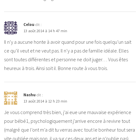
Celou
dit :
13 août 2014 à 14 h 47 min
Il n’y a aucune honte à avoir quand pour une fois quelqu’un sait
ce qu’il veut et ne veut pas. Il n’y a pas de famille idéale. Elles
sont toutes différentes et personne ne doit juger… Vous êtes
heureux à trois. Ainsi soit il. Bonne route à vous trois.
Nashu
dit :
13 août 2014 à 12 h 23 min
Je vous comprend très bien, j’ai eue une mauvaise expérience
pour bébé1, psychologiquement j’arrive encore à revivre tout
(malgré que l’ont m’a dit tu verras avec tout le bonheur tout sera
vite oubliée mais non, il va sur ces deux ans et je n’oublie pas),