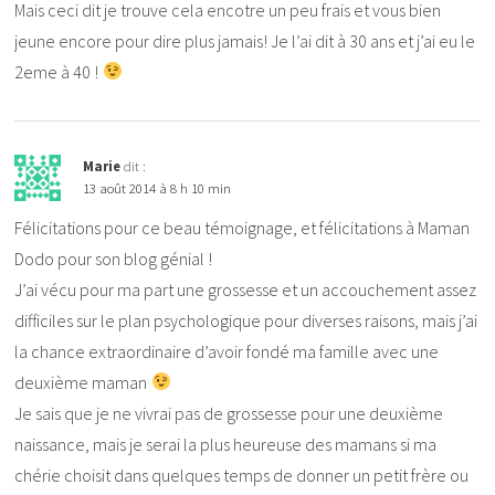
Mais ceci dit je trouve cela encotre un peu frais et vous bien
jeune encore pour dire plus jamais! Je l’ai dit à 30 ans et j’ai eu le
2eme à 40 !
Marie
dit :
13 août 2014 à 8 h 10 min
Félicitations pour ce beau témoignage, et félicitations à Maman
Dodo pour son blog génial !
J’ai vécu pour ma part une grossesse et un accouchement assez
difficiles sur le plan psychologique pour diverses raisons, mais j’ai
la chance extraordinaire d’avoir fondé ma famille avec une
deuxième maman
Je sais que je ne vivrai pas de grossesse pour une deuxième
naissance, mais je serai la plus heureuse des mamans si ma
chérie choisit dans quelques temps de donner un petit frère ou