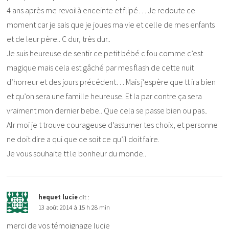
4 ans après me revoilà enceinte et flipé… Je redoute ce
moment car je sais que je joues ma vie et celle de mes enfants
et de leur père.. C dur, très dur..
Je suis heureuse de sentir ce petit bébé c fou comme c’est
magique mais cela est gâché par mes flash de cette nuit
d’horreur et des jours précédent… Mais j’espère que tt ira bien
et qu’on sera une famille heureuse. Et la par contre ça sera
vraiment mon dernier bebe.. Que cela se passe bien ou pas..
Alr moi je t trouve courageuse d’assumer tes choix, et personne
ne doit dire a qui que ce soit ce qu’il doit faire.
Je vous souhaite tt le bonheur du monde..
hequet lucie
dit :
13 août 2014 à 15 h 28 min
merci de vos témoignage lucie