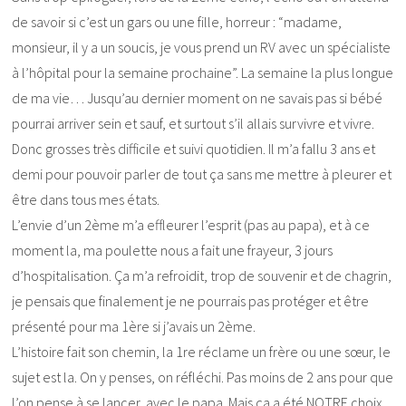
de savoir si c’est un gars ou une fille, horreur : “madame,
monsieur, il y a un soucis, je vous prend un RV avec un spécialiste
à l’hôpital pour la semaine prochaine”. La semaine la plus longue
de ma vie… Jusqu’au dernier moment on ne savais pas si bébé
pourrai arriver sein et sauf, et surtout s’il allais survivre et vivre.
Donc grosses très difficile et suivi quotidien. Il m’a fallu 3 ans et
demi pour pouvoir parler de tout ça sans me mettre à pleurer et
être dans tous mes états.
L’envie d’un 2ème m’a effleurer l’esprit (pas au papa), et à ce
moment la, ma poulette nous a fait une frayeur, 3 jours
d’hospitalisation. Ça m’a refroidit, trop de souvenir et de chagrin,
je pensais que finalement je ne pourrais pas protéger et être
présenté pour ma 1ère si j’avais un 2ème.
L’histoire fait son chemin, la 1re réclame un frère ou une sœur, le
sujet est la. On y penses, on réfléchi. Pas moins de 2 ans pour que
l’on pense à se lancer, avec le papa. Mais ça a été NOTRE choix.