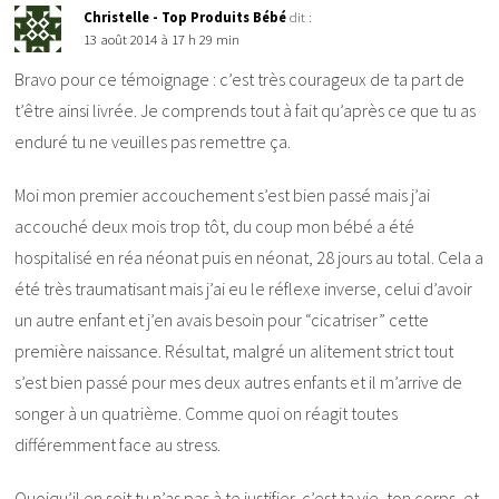
Christelle - Top Produits Bébé
dit :
13 août 2014 à 17 h 29 min
Bravo pour ce témoignage : c’est très courageux de ta part de
t’être ainsi livrée. Je comprends tout à fait qu’après ce que tu as
enduré tu ne veuilles pas remettre ça.
Moi mon premier accouchement s’est bien passé mais j’ai
accouché deux mois trop tôt, du coup mon bébé a été
hospitalisé en réa néonat puis en néonat, 28 jours au total. Cela a
été très traumatisant mais j’ai eu le réflexe inverse, celui d’avoir
un autre enfant et j’en avais besoin pour “cicatriser” cette
première naissance. Résultat, malgré un alitement strict tout
s’est bien passé pour mes deux autres enfants et il m’arrive de
songer à un quatrième. Comme quoi on réagit toutes
différemment face au stress.
Quoiqu’il en soit tu n’as pas à te justifier, c’est ta vie, ton corps, et