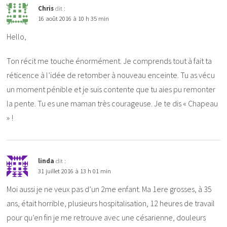
Chris
dit :
16 août 2016 à 10 h 35 min
Hello,
Ton récit me touche énormément. Je comprends tout à fait ta
réticence à l’idée de retomber à nouveau enceinte. Tu as vécu
un moment pénible et je suis contente que tu aies pu remonter
la pente. Tu es une maman très courageuse. Je te dis « Chapeau
» !
linda
dit :
31 juillet 2016 à 13 h 01 min
Moi aussi je ne veux pas d’un 2me enfant. Ma 1ere grosses, à 35
ans, était horrible, plusieurs hospitalisation, 12 heures de travail
pour qu’en fin je me retrouve avec une césarienne, douleurs