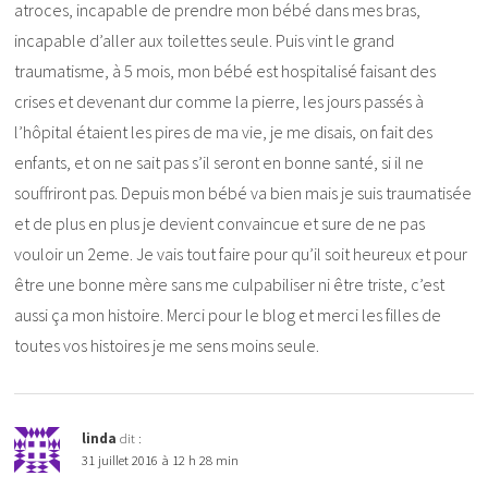
atroces, incapable de prendre mon bébé dans mes bras,
incapable d’aller aux toilettes seule. Puis vint le grand
traumatisme, à 5 mois, mon bébé est hospitalisé faisant des
crises et devenant dur comme la pierre, les jours passés à
l’hôpital étaient les pires de ma vie, je me disais, on fait des
enfants, et on ne sait pas s’il seront en bonne santé, si il ne
souffriront pas. Depuis mon bébé va bien mais je suis traumatisée
et de plus en plus je devient convaincue et sure de ne pas
vouloir un 2eme. Je vais tout faire pour qu’il soit heureux et pour
être une bonne mère sans me culpabiliser ni être triste, c’est
aussi ça mon histoire. Merci pour le blog et merci les filles de
toutes vos histoires je me sens moins seule.
linda
dit :
31 juillet 2016 à 12 h 28 min