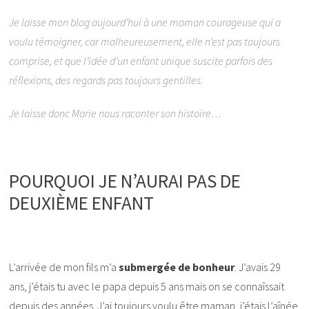
Je laisse mon blog aujourd’hui à une maman courageuse qui a
voulu témoigner, car malheureusement, elle n’est pas toujours
comprise, et que l’idée d’un enfant unique suscite parfois des
réflexions, des regards pas toujours gentilles.
Je laisse donc Marie nous raconter son histoire…
POURQUOI JE N’AURAI PAS DE
DEUXIÈME ENFANT
L’arrivée de mon fils m’a
submergée de bonheur
. J’avais 29
ans, j’étais tu avec le papa depuis 5 ans mais on se connaîssait
depuis des années. J’ai toujours voulu être maman, j’étais l’aînée