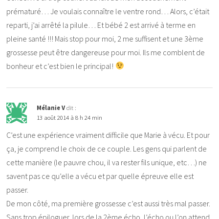
prématuré… Je voulais connaître le ventre rond… Alors, c’était
reparti, j’ai arrêté la pilule… Et bébé 2 est arrivé à terme en
pleine santé !!! Mais stop pour moi, 2 me suffisent et une 3ème
grossesse peut être dangereuse pour moi. Ils me comblent de
bonheur et c’est bien le principal!
Mélanie V
dit :
13 août 2014 à 8 h 24 min
C’est une expérience vraiment difficile que Marie à vécu. Et pour
ça, je comprend le choix de ce couple. Les gens qui parlent de
cette manière (le pauvre chou, il va rester fils unique, etc…) ne
savent pas ce qu’elle a vécu et par quelle épreuve elle est
passer.
De mon côté, ma première grossesse c’est aussi très mal passer.
Sans trop épiloguer, lors de la 2ème écho, l’écho ou l’on attend