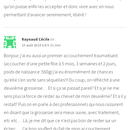
qu’on puisse enfin les accepter et donc vivre avec en nous
permettant d’avancer sereinement, libéré !
Raynaud Cécile
dit :
13 août 2014 à 8 h 31 min
Bonjour, j’ai eu aussi un premier accouchement traumatisant
(accoucher d’une petite fille à 5 mois, 3 semaines et 2 jours,
poids de naissance :560g) j’ai eu énormément de chances
qu’elle s’en sorte sans séquelles!!! Du coup, on réfléchit à une
deuxième grossesse… Et si ça se passait pareil? Et si je ne me
sens plus la force de rester au chevet de mon deuxième? Et si il y
restait? Puis on en parle à des professionnels qui nous rassurent
en disant que la grossesse sera mieux suivie, avec traitement,
etc etc… Là, je me dit que ce n’est pas bon de rester sur un
échec… J’ai trop souffert du fait de mon accouchement