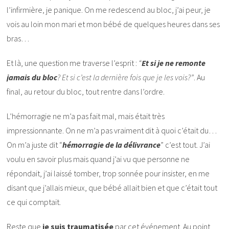
l’infirmière, je panique. On me redescend au bloc, j’ai peur, je
vois au loin mon mari et mon bébé de quelques heures dans ses
bras…
Et là, une question me traverse l’esprit :
“
Et si je ne remonte
jamais du bloc
? Et si c’est la dernière fois que je les vois?”
. Au
final, au retour du bloc, tout rentre dans l’ordre.
L’hémorragie ne m’a pas fait mal, mais était très
impressionnante. On ne m’a pas vraiment dit à quoi c’était du…
On m’a juste dit “
hémorragie de la délivrance
” c’est tout. J’ai
voulu en savoir plus mais quand j’ai vu que personne ne
répondait, j’ai laissé tomber, trop sonnée pour insister, en me
disant que j’allais mieux, que bébé allait bien et que c’était tout
ce qui comptait.
Reste que
je suis traumatisée
par cet événement. Au point