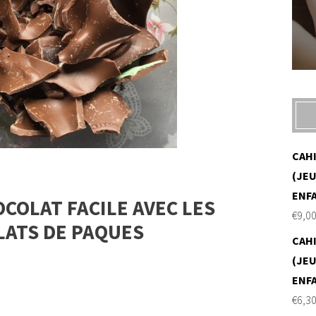
CAH
(JEU
ENF
COLAT FACILE AVEC LES
€
9,0
ATS DE PAQUES
CAH
(JEU
ENF
€
6,3