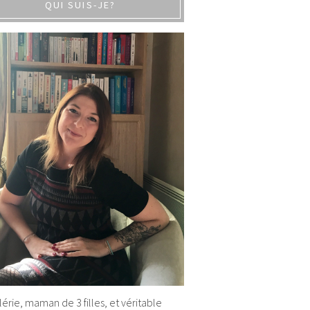
QUI SUIS-JE?
alérie, maman de 3 filles, et véritable