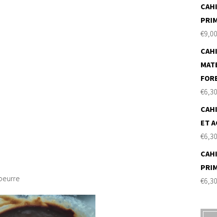
CAHI
PRI
€
9,0
CAHI
MAT
FOR
€
6,3
CAHI
ET A
€
6,3
CAHI
PRI
 beurre
€
6,3