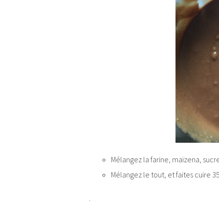
Mélangez la farine, maïzena, sucr
Mélangez le tout, et faites cuire 3
.