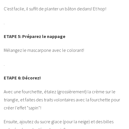
C’est facile, il suffit de planter un bâton dedans! Et hop!
.
ETAPE 5: Préparez le nappage
Mélangez le mascarpone avec le colorant!
.
ETAPE 6: Décorez!
Avec une fourchette, étalez (grossièrement) la crème sur le
triangle, et faites des traits volontaires avec la fourchette pour
créer l’effet “sapin”!
Ensuite, ajoutez du sucre glace (pour la neige) et des billes