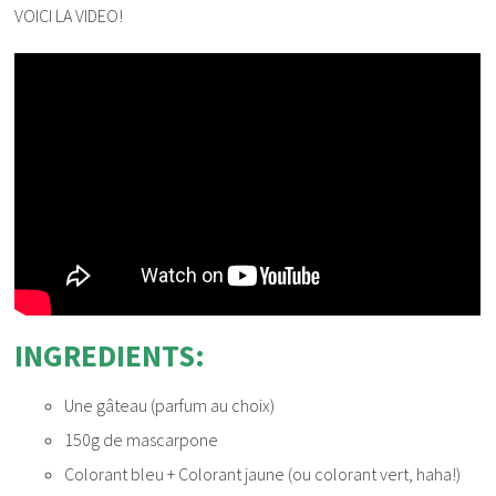
VOICI LA VIDEO!
INGREDIENTS:
Une gâteau (parfum au choix)
150g de mascarpone
Colorant bleu + Colorant jaune (ou colorant vert, haha!)