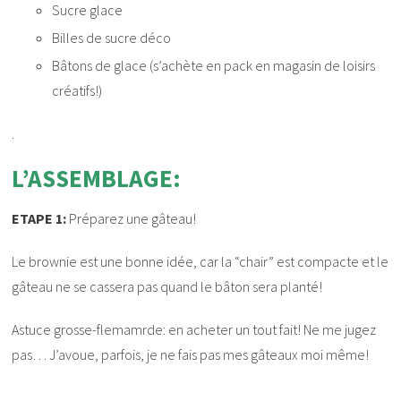
Sucre glace
Billes de sucre déco
Bâtons de glace (s’achète en pack en magasin de loisirs
créatifs!)
.
L’ASSEMBLAGE:
ETAPE 1:
Préparez une gâteau!
Le brownie est une bonne idée, car la “chair” est compacte et le
gâteau ne se cassera pas quand le bâton sera planté!
Astuce grosse-flemamrde: en acheter un tout fait! Ne me jugez
pas… J’avoue, parfois, je ne fais pas mes gâteaux moi même!
.