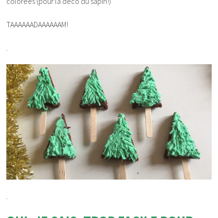
colorées (pour la déco du sapin!)
TAAAAAADAAAAAAM!
.
.