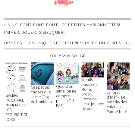
«
AINSI FONT FONT FONT LES PETITES MARIONNETTES!
(MIMER, JOUER, S’ÉDUQUER!)
DIY: DES CLÉS UNIQUES ET FLEURIES! (AVEC DU VERNIS…)
»
YOU MAY ALSO LIKE
Je suis
passée à
Quand on
Ces petites
Money
aime, on ne
choses que
La forêt
Drop!!!!!
GALERE
compte
j’aime (Tag
d’Idéfix: Le
(Récit de
PARENTALE
pas… (OU
du bonheur)
paradis des
cette journée
NUMERO 21:
PAS!)
enfants au
de ouf!)
LES
Parc Astérix!
REGURGITIAT
IONS!