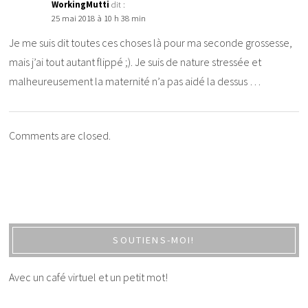
WorkingMutti
dit :
25 mai 2018 à 10 h 38 min
Je me suis dit toutes ces choses là pour ma seconde grossesse,
mais j’ai tout autant flippé ;). Je suis de nature stressée et
malheureusement la maternité n’a pas aidé la dessus …
Comments are closed.
SOUTIENS-MOI!
Avec un café virtuel et un petit mot!