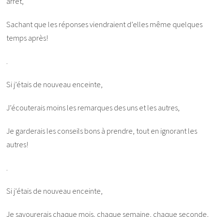
arrêt,
Sachant que les réponses viendraient d’elles même quelques
temps après!
.
Si j’étais de nouveau enceinte,
J’écouterais moins les remarques des uns et les autres,
Je garderais les conseils bons à prendre, tout en ignorant les
autres!
.
Si j’étais de nouveau enceinte,
Je savourerais chaque mois, chaque semaine, chaque seconde,