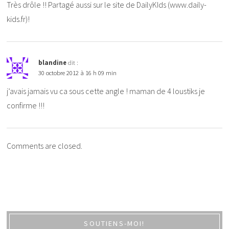
Très drôle !! Partagé aussi sur le site de DailyKIds (www.daily-
kids.fr)!
blandine
dit :
30 octobre 2012 à 16 h 09 min
j’avais jamais vu ca sous cette angle ! maman de 4 loustiks je
confirme !!!
Comments are closed.
SOUTIENS-MOI!