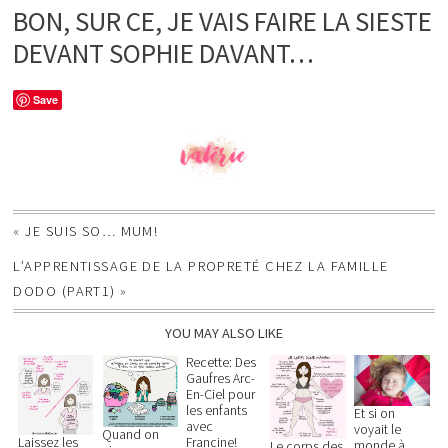
BON, SUR CE, JE VAIS FAIRE LA SIESTE
DEVANT SOPHIE DAVANT…
Save
«
JE SUIS SO… MUM!
L’APPRENTISSAGE DE LA PROPRETÉ CHEZ LA FAMILLE
DODO (PART1)
»
YOU MAY ALSO LIKE
Recette: Des
Gaufres Arc-
En-Ciel pour
les enfants
Et si on
avec
voyait le
Quand on
Laissez les
Francine!
monde à
Le corps des