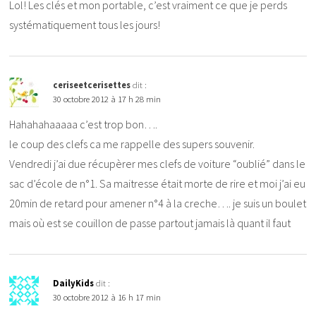
Lol! Les clés et mon portable, c’est vraiment ce que je perds
systématiquement tous les jours!
ceriseetcerisettes
dit :
30 octobre 2012 à 17 h 28 min
Hahahahaaaaa c’est trop bon….
le coup des clefs ca me rappelle des supers souvenir.
Vendredi j’ai due récupèrer mes clefs de voiture “oublié” dans le
sac d’école de n°1. Sa maitresse était morte de rire et moi j’ai eu
20min de retard pour amener n°4 à la creche…. je suis un boulet
mais où est se couillon de passe partout jamais là quant il faut
DailyKids
dit :
30 octobre 2012 à 16 h 17 min