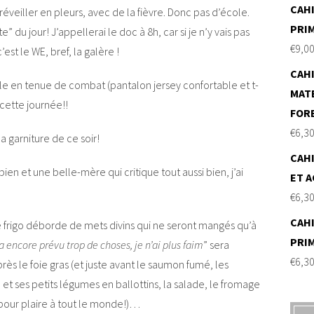
CAHI
éveiller en pleurs, avec de la fièvre. Donc pas d’école.
PRI
” du jour! J’appellerai le doc à 8h, car si je n’y vais pas
€
9,0
’est le WE, bref, la galère !
CAHI
ille en tenue de combat (pantalon jersey confortable et t-
MAT
cette journée!!
FOR
€
6,3
 garniture de ce soir!
CAHI
n et une belle-mère qui critique tout aussi bien, j’ai
ET A
€
6,3
CAHI
 le frigo déborde de mets divins qui ne seront mangés qu’à
PRI
 a encore prévu trop de choses, je n’ai plus faim
” sera
€
6,3
ès le foie gras (et juste avant le saumon fumé, les
e et ses petits légumes en ballottins, la salade, le fromage
 pour plaire à tout le monde!)…