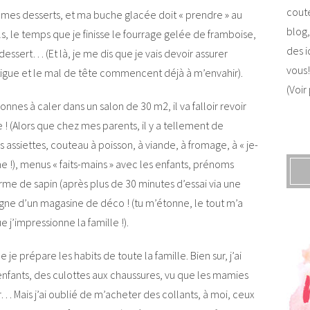
coute
 mes desserts, et ma buche glacée doit « prendre » au
blog,
 le temps que je finisse le fourrage gelée de framboise,
des i
ssert… (Et là, je me dis que je vais devoir assurer
vous!
fatigue et le mal de tête commencent déjà à m’envahir).
(Voir
sonnes à caler dans un salon de 30 m2, il va falloir revoir
! (Alors que chez mes parents, il y a tellement de
s assiettes, couteau à poisson, à viande, à fromage, à « je-
 !), menus « faits-mains » avec les enfants, prénoms
orme de sapin (après plus de 30 minutes d’essai via une
digne d’un magasine de déco ! (tu m’étonne, le tout m’a
ue j’impressionne la famille !).
ue je prépare les habits de toute la famille. Bien sur, j’ai
 enfants, des culottes aux chaussures, vu que les mamies
 Mais j’ai oublié de m’acheter des collants, à moi, ceux