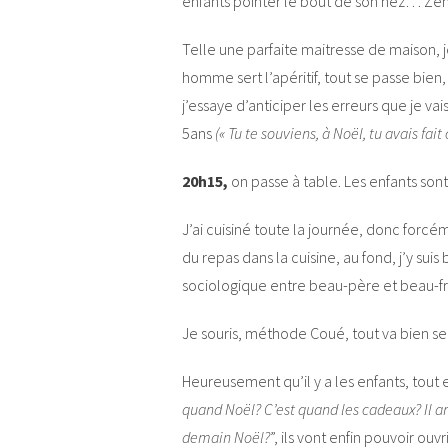
enfants pointer le bout de son nez… Ze
Telle une parfaite maitresse de maison, 
homme sert l’apéritif, tout se passe bien
j’essaye d’anticiper les erreurs que je va
5ans
(« Tu te souviens, à Noël, tu avais fait
20h15,
on passe à table. Les enfants sont 
J’ai cuisiné toute la journée, donc forcém
du repas dans la cuisine, au fond, j’y suis
sociologique entre beau-père et beau-
Je souris, méthode Coué, tout va bien se p
Heureusement qu’il y a les enfants, tout 
quand Noël? C’est quand les cadeaux? Il arr
demain Noël?
”, ils vont enfin pouvoir ouv