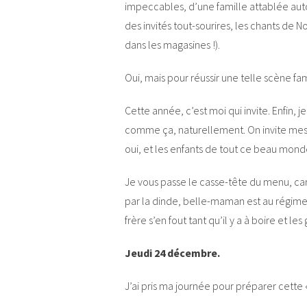
impeccables, d’une famille attablée aut
des invités tout-sourires, les chants de 
dans les magasines !).
Oui, mais pour réussir une telle scène fami
Cette année, c’est moi qui invite. Enfin, je n
comme ça, naturellement. On invite mes 
oui, et les enfants de tout ce beau monde
Je vous passe le casse-tête du menu, c
par la dinde, belle-maman est au régime 
frère s’en fout tant qu’il y a à boire et 
Jeudi 24 décembre.
J’ai pris ma journée pour préparer cette 