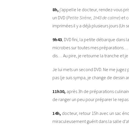
8h,
j’appelle le docteur, rendez-vous pr
un DVD (
Petite Sirène, 1h43 de calme
) et 
imprimées il y a déjà plusieurs jours (Un s
9h43
, DVD fini, la petite débarque dans l
microbes sur toutes mes préparations… Et
dis… Au pire, je retourne la tranche et 
Je lui mets un second DVD. Ne me jugez p
pas (je suis sympa, je change de dessi
11h30,
après 3h de préparations culinaire
de ranger un peu pour préparer le repas 
14h,
docteur, retour 15h avec un sac éno
miraculeusement guérit dans la salle d’at