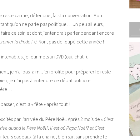
n
je reste calme, détendue, fais la conversation. Mon
, tant qu’on ne parle pas politique… Un peu ailleurs,
is faire ce soir, et dont j’entendrais parler pendant encore
 cramer la dinde ! »).
Non, pas de loupé cette année !
intenables, je leur mets un DVD (oui, chut !).
ent, je n’ai pas faim. J’en profite pour préparer le reste
 bien, je n’ai pas à entendre ce débat politico-
frère…
asser, c’est la « fête » après tout !
excités par l’arrivée du Père Noël. Après 2 mois de
«
C’est
ive quand le Père Noël?, Il est où Papa Noël? et C’est
rir leurs cadeaux (à la chaine, bien sur, sans prendre le