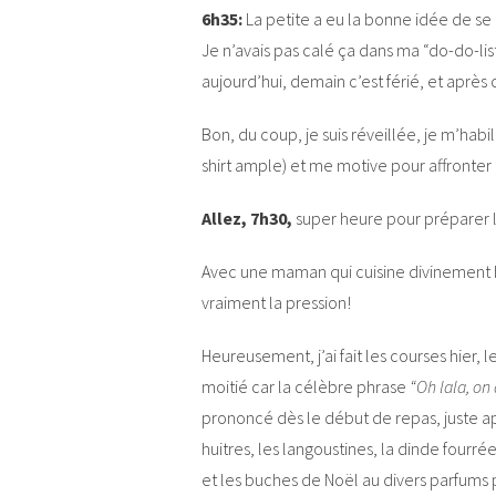
6h35:
La petite a eu la bonne idée de se r
Je n’avais pas calé ça dans ma “do-do-liste
aujourd’hui, demain c’est férié, et après c
Bon, du coup, je suis réveillée, je m’hab
shirt ample) et me motive pour affronter 
Allez, 7h30,
super heure pour préparer la
Avec une maman qui cuisine divinement bie
vraiment la pression!
Heureusement, j’ai fait les courses hier,
moitié car la célèbre phrase
“Oh lala, on
prononcé dès le début de repas, juste apr
huitres, les langoustines, la dinde fourré
et les buches de Noël au divers parfums