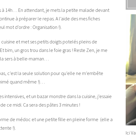
is à 14h… En attendant, je mets la petite malade devant
continue à préparer le repas. A l’aide des mes fiches
eul mot d’ordre : Organisation !).
a cuisine et met ses petits doigts potelés pleins de
 bim, un gros trou dans le foie gras ! Reste Zen, je me
je la sers à belle-maman…
as, c’est la seule solution pour qu’elle ne m’embête
n animé quand même !)…
s intensives, et un bazar monstre dans la cuisine, j’essaie
de ce midi. Ca sera des pâtes 3 minutes !
rme de médoc et une petite fille en pleine forme (elle a
tente !).
Ici V