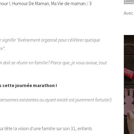
our !
,
Humour De Maman
,
Ma Vie de maman
/
3
Avec 
signifie “
événement organisé pour célébrer quelque
e”.
 doit se réunir en famille? Parce que, je vous avoue, tout
s cette journée marathon !
 personnes existantes ou ayant existé est purement fortuite!)
a tête la vision d’une famille sur son 31, enfants