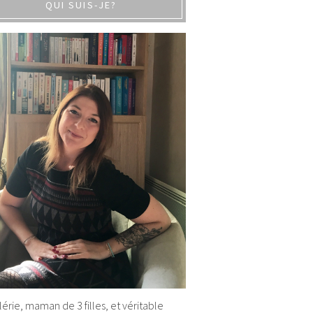
QUI SUIS-JE?
alérie, maman de 3 filles, et véritable