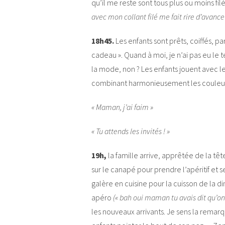
qu’il me reste sont tous plus ou moins filé
avec mon collant filé me fait rire d’avance 
18h45.
Les enfants sont prêts, coiffés, p
cadeau ». Quand à moi, je n’ai pas eu le t
la mode, non ? Les enfants jouent avec le
combinant harmonieusement les coule
« Maman, j’ai faim »
« Tu attends les invités ! »
19h,
la famille arrive, apprêtée de la tête
sur le canapé pour prendre l’apéritif et 
galère en cuisine pour la cuisson de la din
apéro
(« bah oui maman tu avais dit qu’on a
les nouveaux arrivants. Je sens la rema