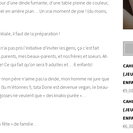
our d’une dinde fumante, d’une table pleine de couleur,
Noël en arrière plan… Un vrai moment de joie ! (du moins,
liale, il faut de la préparation !
’ai pas pris l’initiative d’inviter les gens, ça c’est fait
parents, mes beaux-parents, et nos frères et soeurs. Ah
! Ce qui fait qu’on sera 9 adultes et… 6 enfants!
CAH
(JEU
ar mon père n’aime pas la dinde, mon homme ne jure que
ENF
(tu m’étonnes !), tata Dorie est devenue vegan, le beau-
€
9,0
les gosses ne veulent que « des knakis-purée »…
CAH
(JEU
ENF
« fête » de famille…
€
6,3