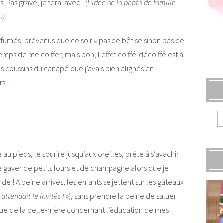
s. Pas grave, je ferai avec !
(L’idée de la photo de famille
!).
arfumés, prévenus que ce soir « pas de bêtise sinon pas de
emps de me coiffer, mais bon, l’effet coiffé-décoiffé est à
s coussins du canapé que j’avais bien alignés en
urs…
 au pieds, le sourire jusqu’aux oreilles, prête à s’avachir
se gaver de petits fours et de champagne alors que je
de ! A peine arrivés, les enfants se jettent sur les gâteaux
ttendait le invités ! »
), sans prendre la peine de saluer
rque de la belle-mère concernant l’éducation de mes