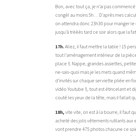
Bon, avec tout ça, je n’ai pas commencé
congèl au moins 5h… D’après mes calculs,
on attendra donc 23h30 pour manger le de
jusqu’à trèèès tard ce soir alors que la 
17h.
Allez, il faut mettre la table ! 15 per
tout l’aménagement intérieur de la pièce 
place !). Nappe, grandes assiettes, petite
ne-sais-quoi mais je les mets quand même
d’invités sur chaque serviette pliée en f
vidéo Youtube !), tout est étincelant et 
couté les yeux de la tête, mais il fallait q
18h,
vite vite, on est à la bourre, il faut q
acheté des jolis vêtements rutilants aux
vont prendre 475 photos chacune ce soir…