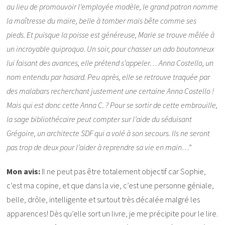
au lieu de promouvoir l’employée modèle, le grand patron nomme
la maîtresse du maire, belle à tomber mais bête comme ses
pieds. Et puisque la poisse est généreuse, Marie se trouve mêlée à
un incroyable quiproquo. Un soir, pour chasser un ado boutonneux
lui faisant des avances, elle prétend s’appeler… Anna Costello, un
nom entendu par hasard. Peu après, elle se retrouve traquée par
des malabars recherchant justement une certaine Anna Costello !
Mais qui est donc cette Anna C. ? Pour se sortir de cette embrouille,
la sage bibliothécaire peut compter sur l’aide du séduisant
Grégoire, un architecte SDF qui a volé à son secours. Ils ne seront
pas trop de deux pour l’aider à reprendre sa vie en main…”
Mon avis:
Il ne peut pas être totalement objectif car Sophie,
c’est ma copine, et que dans la vie, c’est une personne géniale,
belle, drôle, intelligente et surtout très décalée malgré les
apparences! Dès qu’elle sort un livre, je me précipite pour le lire.