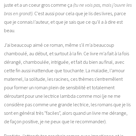
juste et a un coeur gros comme ça
(tu ne vois pas, mais j’ouvre les
bras en grand!).
C’est aussi pour cela que je lis des livres, parce
que je connais l’auteur, et que je sais que ce qu’il a à dire est
beau.
J’ai beaucoup aimé ce roman, même s’il m’a beaucoup
chamboulé, au début, et surtout à la fin. Ce livre m’a fait à la fois
dérangé, chamboulée, intriguée, et fait du bien au final, avec
cette fin aussi inattendue que touchante. La maladie, l’amour
maternel, la solitude, les racines, ces thèmes s’entremêlent
pour former un roman plein de sensibilité et totalement
déroutant pour une lectrice lambda comme moi (je ne me
considère pas comme une grande lectrice, les romans que je lis
sont en général très “faciles”, alors quand un livre me dérange,
de façon positive, je ne peux que le recommander).
Baptiste, j’attends ton prochain roman avec impatience et je