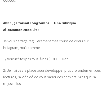
Coucou!
Ahhh, ça faisait longtemps… Une rubrique
AlloMamanDodo Lit !
Je vous partage régulièrement mes coups de coeur sur
Instagram, mais comme
1/ Vous n’êtes pas tous là bas (BOUHHH) et
2/ Je n’ai pas la place pour développer plus profondément ces
lectures, j’ai décidé de vous parler des derniers livres que j’ai
reçus et lus!
.