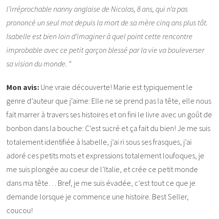
l’irréprochable nanny anglaise de Nicolas, 8 ans, qui n’a pas
prononcé un seul mot depuis la mort de sa mère cinq ans plus tôt.
Isabelle est bien loin d’imaginer à quel point cette rencontre
improbable avec ce petit garçon blessé par la vie va bouleverser
sa vision du monde. “
Mon avis:
Une vraie découverte! Marie est typiquement le
genre d’auteur que j’aime: Elle ne se prend pas la tête, elle nous
fait marrer à travers ses histoires et on fini le livre avec un goût de
bonbon dans la bouche: C’est sucré et ça fait du bien! Je me suis
totalement identifiée à Isabelle, j’ai ri sous ses frasques, j’ai
adoré ces petits mots et expressions totalement loufoques, je
me suis plongée au coeur de l’Italie, et crée ce petit monde
dans ma tête… Bref, je me suis évadée, c’est tout ce que je
demande lorsque je commence une histoire. Best Seller,
coucou!