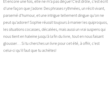
Et encore une fois, elle ne m’a pas déçue! C’est drôle, c’est écrit
d’une façon que j’adore: Des phrases rythmées, un récit vivant,
parsemé d’humour, et une intrigue tellement dingue qu’on ne
peut qu’adorer! Sophie réussit toujours à manier les quiproquos,
les situations cocasses, décalées, mais aussi un vrai suspens qui
nous tient en haleine jusqu’à la fin du livre, tout en nous faisant
glousser… Si tu cherches un livre pour cet été, à offrir, c’est
celui-ci qu’il faut que tu achètes!