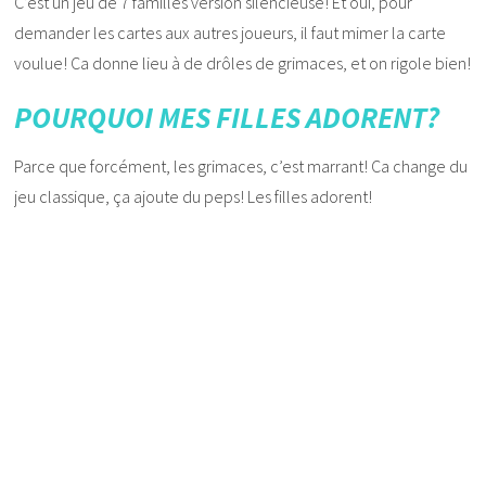
C’est un jeu de 7 familles version silencieuse! Et oui, pour
demander les cartes aux autres joueurs, il faut mimer la carte
voulue! Ca donne lieu à de drôles de grimaces, et on rigole bien!
POURQUOI MES FILLES ADORENT?
Parce que forcément, les grimaces, c’est marrant! Ca change du
jeu classique, ça ajoute du peps! Les filles adorent!