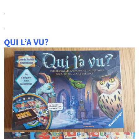
.
.
QUI L’A VU?