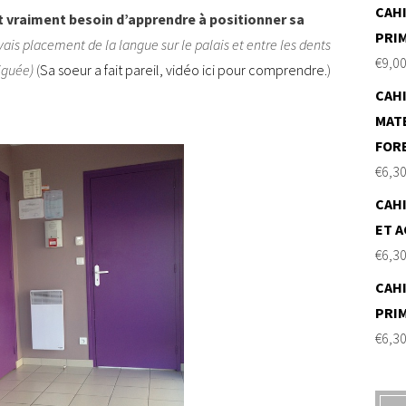
CAHI
it vraiment besoin d’apprendre à positionner sa
PRI
ais placement de la langue sur le palais et entre les dents
€
9,0
tiguée)
(
Sa soeur a fait pareil, vidéo ici pour comprendre.
)
CAHI
MAT
FOR
€
6,3
CAHI
ET A
€
6,3
CAHI
PRI
€
6,3