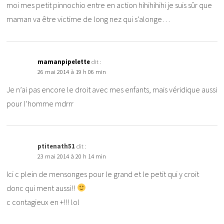
moi mes petit pinnochio entre en action hihihihihi je suis sûr que
maman va être victime de long nez qui s’alonge…
mamanpipelette
dit :
26 mai 2014 à 19 h 06 min
Je n’ai pas encore le droit avec mes enfants, mais véridique aussi
pour l’homme mdrrr
ptitenath51
dit :
23 mai 2014 à 20 h 14 min
Ici c plein de mensonges pour le grand et le petit qui y croit
donc qui ment aussi!!
c contagieux en +!!! lol