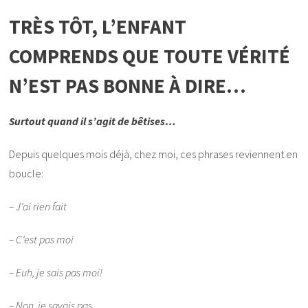
TRÈS TÔT, L’ENFANT
COMPRENDS QUE TOUTE VÉRITÉ
N’EST PAS BONNE À DIRE…
Surtout quand il s’agit de bêtises…
Depuis quelques mois déjà, chez moi, ces phrases reviennent en
boucle:
– J’ai rien fait
– C’est pas moi
– Euh, je sais pas moi!
– Non, je savais pas