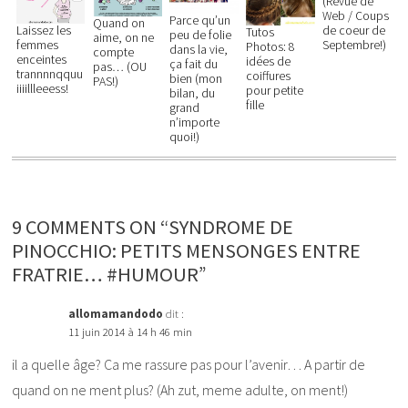
(Revue de
Web / Coups
Parce qu’un
Quand on
Laissez les
de coeur de
Tutos
peu de folie
aime, on ne
femmes
Septembre!)
Photos: 8
dans la vie,
compte
enceintes
idées de
ça fait du
pas… (OU
trannnnqquu
coiffures
bien (mon
PAS!)
iiiillleeess!
pour petite
bilan, du
fille
grand
n’importe
quoi!)
9 COMMENTS ON “SYNDROME DE
PINOCCHIO: PETITS MENSONGES ENTRE
FRATRIE… #HUMOUR”
allomamandodo
dit :
11 juin 2014 à 14 h 46 min
il a quelle âge? Ca me rassure pas pour l’avenir… A partir de
quand on ne ment plus? (Ah zut, meme adulte, on ment!)