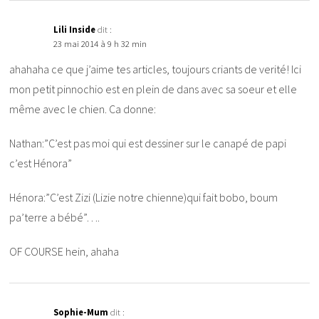
Lili Inside
dit :
23 mai 2014 à 9 h 32 min
ahahaha ce que j’aime tes articles, toujours criants de verité! Ici
mon petit pinnochio est en plein de dans avec sa soeur et elle
même avec le chien. Ca donne:
Nathan:”C’est pas moi qui est dessiner sur le canapé de papi
c’est Hénora”
Hénora:”C’est Zizi (Lizie notre chienne)qui fait bobo, boum
pa’terre a bébé”….
OF COURSE hein, ahaha
Sophie-Mum
dit :