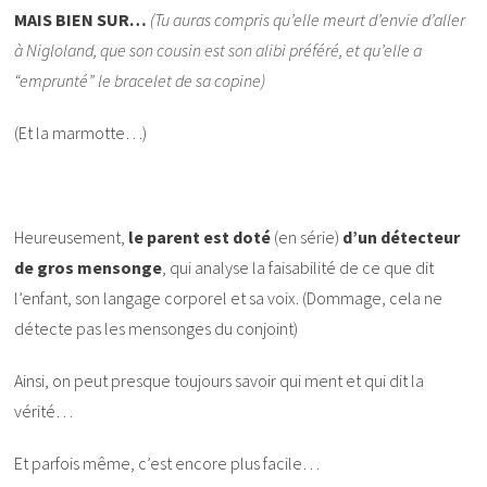
MAIS BIEN SUR…
(Tu auras compris qu’elle meurt d’envie d’aller
à Nigloland, que son cousin est son alibi préféré, et qu’elle a
“emprunté” le bracelet de sa copine)
(Et la marmotte…)
Heureusement,
le parent est doté
(en série)
d’un détecteur
de gros mensonge
, qui analyse la faisabilité de ce que dit
l’enfant, son langage corporel et sa voix. (Dommage, cela ne
détecte pas les mensonges du conjoint)
Ainsi, on peut presque toujours savoir qui ment et qui dit la
vérité…
Et parfois même, c’est encore plus facile…