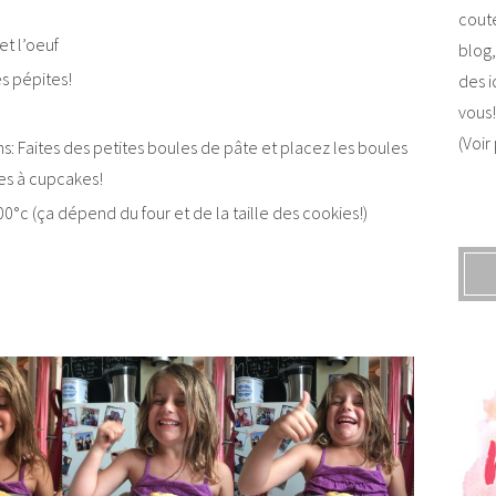
coute
et l’oeuf
blog,
es pépites!
des i
vous!
(Voir
ns: Faites des petites boules de pâte et placez les boules
es à cupcakes!
00°c (ça dépend du four et de la taille des cookies!)