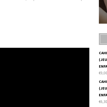
CAH
(JEU
ENF
€
9,0
CAH
(JEU
ENF
€
6,3