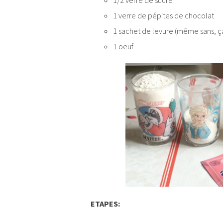
1 verre de pépites de chocolat
1 sachet de levure (même sans, ça
1 oeuf
ETAPES: