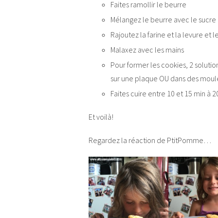
Faites ramollir le beurre
Mélangez le beurre avec le sucre 
Rajoutez la farine et la levure et l
Malaxez avec les mains
Pour former les cookies, 2 solutio
sur une plaque OU dans des moul
Faites cuire entre 10 et 15 min à 2
Et voilà!
Regardez la réaction de PtitPomme…