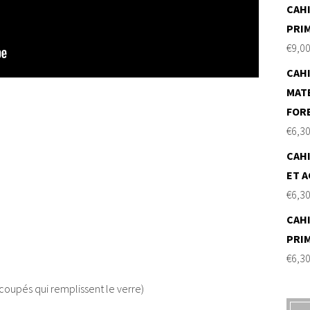
CAHI
PRI
€
9,0
CAHI
MAT
FOR
€
6,3
CAHI
ET A
€
6,3
CAHI
PRI
€
6,3
coupés qui remplissent le verre)