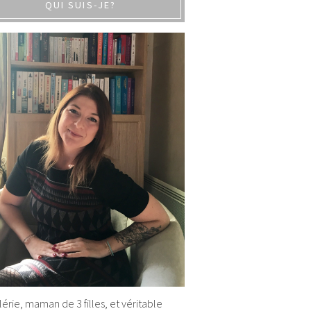
QUI SUIS-JE?
alérie, maman de 3 filles, et véritable