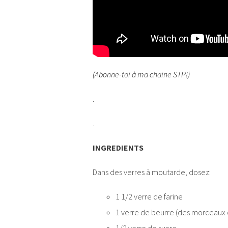
(Abonne-toi à ma chaine STP!)
.
.
INGREDIENTS
Dans des verres à moutarde, dosez:
1 1/2 verre de farine
1 verre de beurre (des morceaux 
1/2 verre de sucre