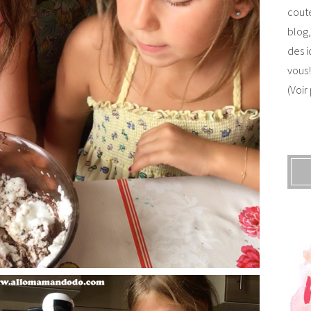
coute
blog,
des i
vous!
(Voir