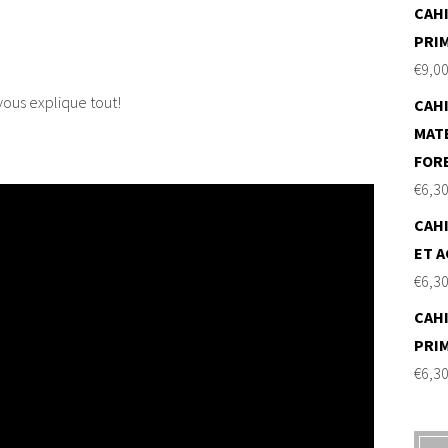
CAHI
PRI
€
9,0
ous explique tout!
CAHI
MAT
FOR
€
6,3
CAHI
ET A
€
6,3
CAHI
PRI
€
6,3