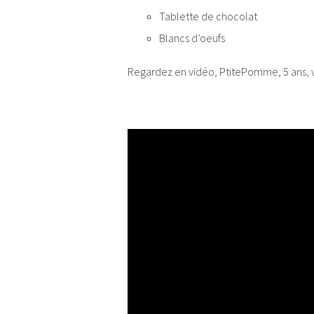
Tablette de chocolat
Blancs d’oeufs
Regardez en vidéo, PtitePomme, 5 ans, v