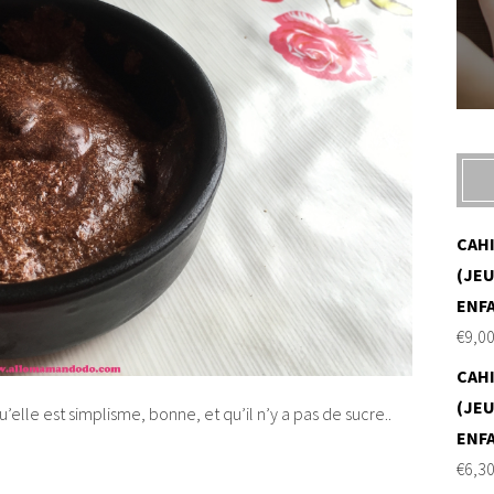
CAH
(JEU
ENF
€
9,0
CAH
(JEU
’elle est simplisme, bonne, et qu’il n’y a pas de sucre..
ENF
€
6,3